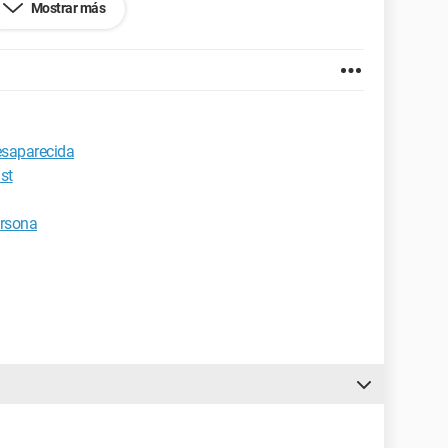
Mostrar más
idos
por la moderación de CCM !...................................
desaparecida
st
ersona