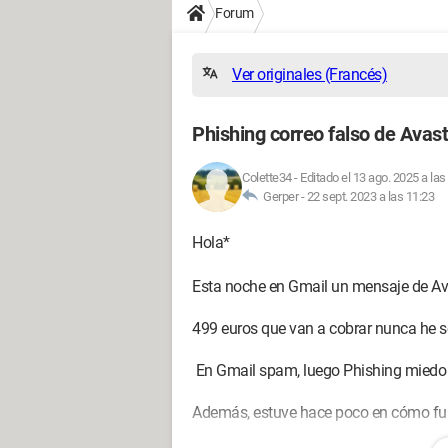
Forum
Ver originales (Francés)
Phishing correo falso de Avast
Colette34
-
Editado el 13 ago. 2025 a las
Gerper -
22 sept. 2023 a las 11:23
Hola*
Esta noche en Gmail un mensaje de Ava
499 euros que van a cobrar nunca he so
En Gmail spam, luego Phishing miedo d
Además, estuve hace poco en cómo fun