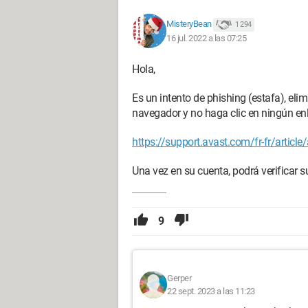
MisteryBean
1 294
16 jul. 2022 a las 07:25
Hola,
Es un intento de phishing (estafa), eli
navegador y no haga clic en ningún enl
https://support.avast.com/fr-fr/articl
Una vez en su cuenta, podrá verificar s
9
Gerper
22 sept. 2023 a las 11:23