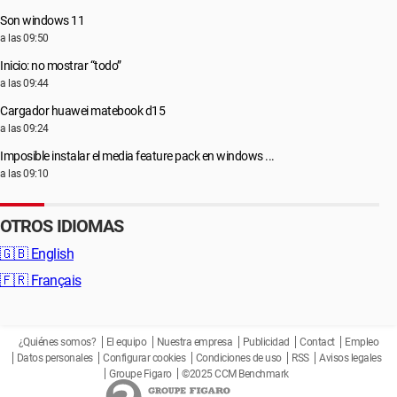
Son windows 11
a las 09:50
Inicio: no mostrar “todo”
a las 09:44
Cargador huawei matebook d15
a las 09:24
Imposible instalar el media feature pack en windows ...
a las 09:10
OTROS IDIOMAS
🇬🇧
English
🇫🇷
Français
¿Quiénes somos?
El equipo
Nuestra empresa
Publicidad
Contact
Empleo
Datos personales
Configurar cookies
Condiciones de uso
RSS
Avisos legales
Groupe Figaro
©2025 CCM Benchmark