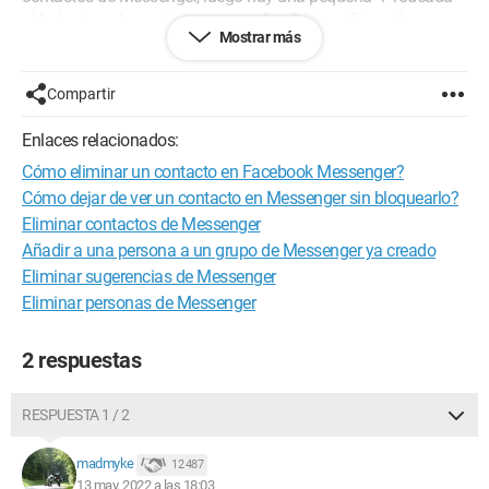
al lado de cada contacto para poder eliminar. Sin embargo, no
Mostrar más
tengo esa "i" al lado de los contactos.
La versión de computadora y la aplicación de Messenger no
Compartir
funcionan.
Enlaces relacionados:
Tengo un Samsung Android.
Cómo eliminar un contacto en Facebook Messenger?
Cómo dejar de ver un contacto en Messenger sin bloquearlo?
Gracias
Eliminar contactos de Messenger
Añadir a una persona a un grupo de Messenger ya creado
Eliminar sugerencias de Messenger
Configuración:
Android / Chrome 101.0.4951.61
Eliminar personas de Messenger
2 respuestas
RESPUESTA 1 / 2
madmyke
12 487
13 may. 2022 a las 18:03