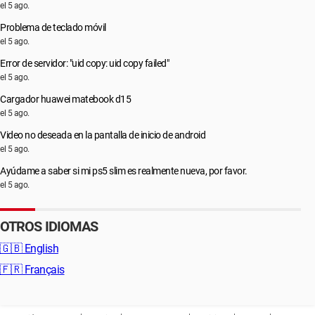
el 5 ago.
Problema de teclado móvil
el 5 ago.
Error de servidor: "uid copy: uid copy failed"
el 5 ago.
Cargador huawei matebook d15
el 5 ago.
Video no deseada en la pantalla de inicio de android
el 5 ago.
Ayúdame a saber si mi ps5 slim es realmente nueva, por favor.
el 5 ago.
OTROS IDIOMAS
🇬🇧
English
🇫🇷
Français