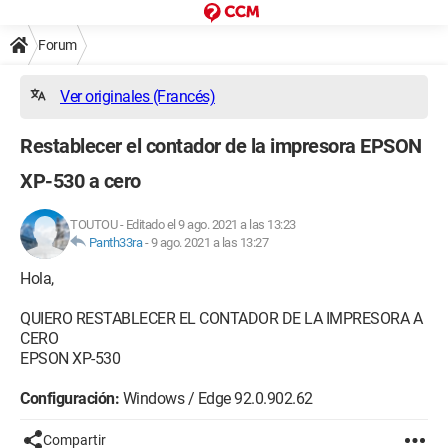
Forum
Ver originales (Francés)
Restablecer el contador de la impresora EPSON
XP-530 a cero
TOUTOU
-
Editado el 9 ago. 2021 a las 13:23
Panth33ra
-
9 ago. 2021 a las 13:27
Hola,
QUIERO RESTABLECER EL CONTADOR DE LA IMPRESORA A
CERO
EPSON XP-530
Configuración:
Windows / Edge 92.0.902.62
Compartir