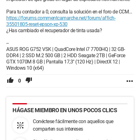
Para tu contador a 0, consulta la solución en el foro de CCM...
https://forums.commentcamarche.net/forum/affich-
35501805-reset-epson-xp-530
¿Has cambiado el recuperador de tinta usada?
--
ASUS ROG G752 VSK | QuadCore Intel i7 7700HQ | 32 GB-
DDR4 | 2 SSD M.2 500 GB | 2 HDD Seagate 2TB | GeForce
GTX 1070M 8 GB | Pantalla 17,3" (120 Hz) | DirectX 12 |
Windows 10 (x64)
0
HÁGASE MIEMBRO EN UNOS POCOS CLICS
Conéctese fácilmente con aquellos que
comparten sus intereses