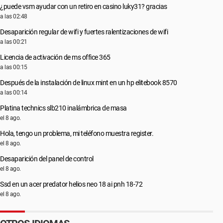
¿puede vsm ayudar con un retiro en casino luky31? gracias
a las 02:48
Desaparición regular de wifi y fuertes ralentizaciones de wifi
a las 00:21
Licencia de activación de ms office 365
a las 00:15
Después de la instalación de linux mint en un hp elitebook 8570
a las 00:14
Platina technics slb210 inalámbrica de masa
el 8 ago.
Hola, tengo un problema, mi teléfono muestra register.
el 8 ago.
Desaparición del panel de control
el 8 ago.
Ssd en un acer predator helios neo 18 ai pnh 18-72
el 8 ago.