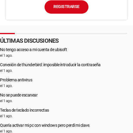
REGISTRARSE
ÚLTIMAS DISCUSIONES
No tengo acceso a mi cuenta de ubisoft
el 1 ago.
Conexión de thunderbird: imposible introducir la contraseña
el 1 ago.
Problema antivirus
el 1 ago.
No se puede escanear
el 1 ago.
Teclas de teclado incorrectas
el 1 ago.
Quería activar mi pc con windows pero perdí mi clave.
el 1 ago.