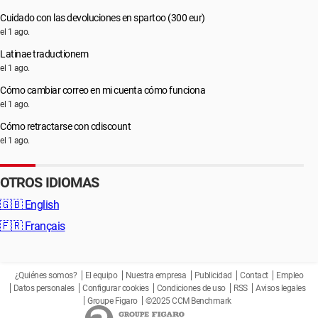
Cuidado con las devoluciones en spartoo (300 eur)
el 1 ago.
Latinae traductionem
el 1 ago.
Cómo cambiar correo en mi cuenta cómo funciona
el 1 ago.
Cómo retractarse con cdiscount
el 1 ago.
OTROS IDIOMAS
🇬🇧
English
🇫🇷
Français
¿Quiénes somos?
El equipo
Nuestra empresa
Publicidad
Contact
Empleo
Datos personales
Configurar cookies
Condiciones de uso
RSS
Avisos legales
Groupe Figaro
©2025 CCM Benchmark