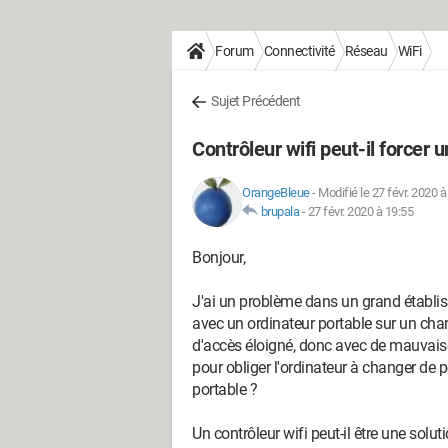
Forum
Connectivité
Réseau
WiFi
Sujet Précédent
Contrôleur wifi peut-il forcer 
OrangeBleue
-
Modifié le 27 févr. 2020 à
brupala
-
27 févr. 2020 à 19:55
Bonjour,
J'ai un problème dans un grand établi
avec un ordinateur portable sur un char
d'accès éloigné, donc avec de mauvaises
pour obliger l'ordinateur à changer de p
portable ?
Un contrôleur wifi peut-il être une solut