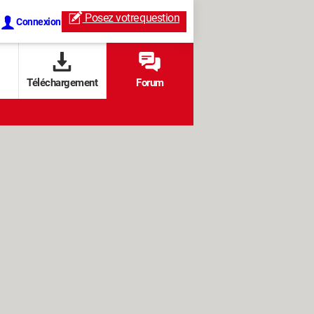
Posez votre
question
Connexion
Téléchargement
Forum