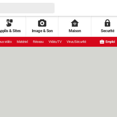
pplis & Sites
Image & Son
Maison
Securité
ux vidéo
Matériel
Réseau
Vidéo/TV
Virus/Sécurité
Emploi