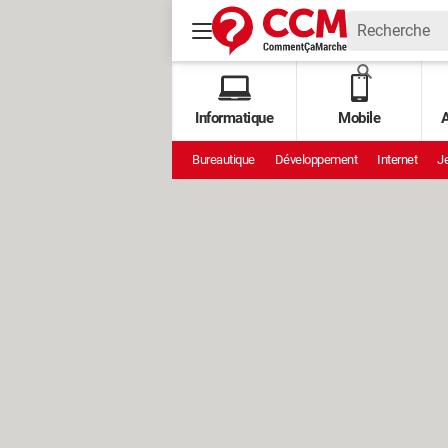
Informatique
Mobile
A
Bureautique
Développement
Internet
Je