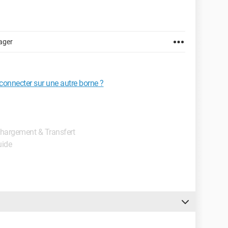
ager
e connecter sur une autre borne ?
échargement & Transfert
uide