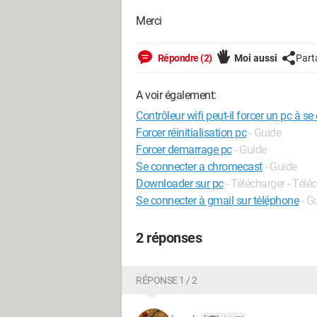
Merci
Répondre (2)
Moi aussi
Part
A voir également:
Contrôleur wifi peut-il forcer un pc à s
Forcer réinitialisation pc
- Guide
Forcer demarrage pc
- Guide
Se connecter a chromecast
- Guide
Downloader sur pc
- Télécharger - Tél
Se connecter à gmail sur téléphone
- G
2 réponses
RÉPONSE 1 / 2