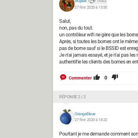
brupala
14 453
27 févr. 2020 à 15:50
Salut,
non, pas du tout.
un contrôleur wifi ne gère que les bornes
Après, si toutes les bornes ont le même 
pas de borne sauf si le BSSID est enreg
Je n'ai jamais essayé, et je n'ai pas le
authentifie les clients des bornes en e
0
Commenter
RÉPONSE 2 / 2
OrangeBleue
27 févr. 2020 à 18:22
Pourtant je me demande comment sont 