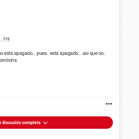
. ??!!
ono está apagado... pues.. está apagado... así que no..
funciona.
r discusión completa