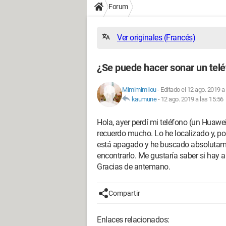
Forum
Ver originales (Francés)
¿Se puede hacer sonar un tel
Mimimimilou
-
Editado el 12 ago. 2019 a
kaumune
-
12 ago. 2019 a las 15:56
Hola, ayer perdí mi teléfono (un Huawe
recuerdo mucho. Lo he localizado y, por 
está apagado y he buscado absolutame
encontrarlo. Me gustaría saber si hay
Gracias de antemano.
Compartir
Enlaces relacionados: