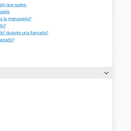
sin que suene.
jería
a la mensajería?
do?
do" durante una llamada?
pagado?