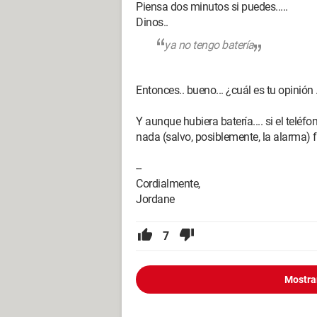
Piensa dos minutos si puedes.....
Dinos..
ya no tengo batería
Entonces.. bueno... ¿cuál es tu opinión .
Y aunque hubiera batería.... si el teléf
nada (salvo, posiblemente, la alarma) 
--
Cordialmente,
Jordane
7
Mostra