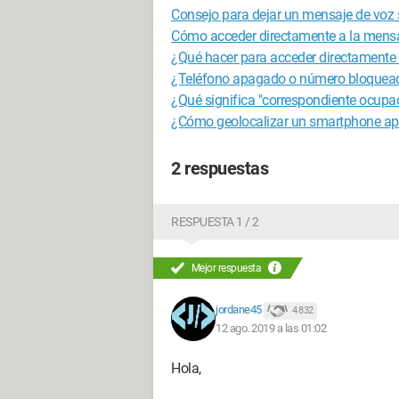
Consejo para dejar un mensaje de voz 
Cómo acceder directamente a la mensa
¿Qué hacer para acceder directamente 
¿Teléfono apagado o número bloquea
¿Qué significa "correspondiente ocupa
¿Cómo geolocalizar un smartphone a
2 respuestas
RESPUESTA 1 / 2
Mejor respuesta
jordane45
4 832
12 ago. 2019 a las 01:02
Hola,