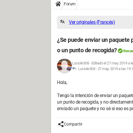
Forum
Ver originales (Francés)
¿Se puede enviar un paquete p
o un punto de recogida?
Resue
Luciole308
-
Editado el 27 may. 2019 a l
Luciole308 -
27 may. 2019 a las 19:
Hola,
Tengo la intención de enviar un paquete
un punto de recogida, y no directamen
enviado un paquete y no sé si eso es 
Compartir