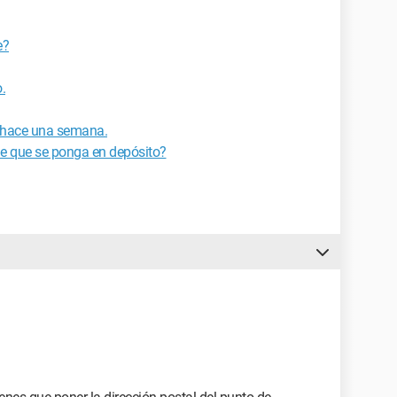
e?
.
e hace una semana.
de que se ponga en depósito?