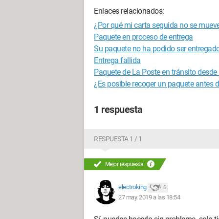
Enlaces relacionados:
¿Por qué mi carta seguida no se muev
Paquete en proceso de entrega
Su paquete no ha podido ser entregado
Entrega fallida
Paquete de La Poste en tránsito desd
¿Es posible recoger un paquete antes 
1 respuesta
RESPUESTA 1 / 1
Mejor respuesta
electroking
6
27 may. 2019 a las 18:54