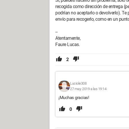
Sí, puedes hacerlo sin problema, solo t
recogida como dirección de entrega (pe
podrían no aceptarlo o devolverlo). Te
envío para recogerlo, como en un punt
--
Atentamente,
Faure Lucas.
2
Luciole308
27 may. 2019 a las 19:14
¡Muchas gracias!
0