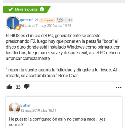
Mejor respuesta
quentin2121
1 313
Embajador
Editado el 11 may. 2019 a las 19:54
El BIOS es el inicio del PC, generalmente se accede
presionando F2, luego hay que poner en la pestaña "boot" el
disco duro donde está instalado Windows como primero, con
las flechas, luego hacer save y después exit, así el PC debería
arrancar correctamente.
“Impon tu suerte, agarra tu felicidad y dirígete a tu riesgo. Al
mirarte, se acostumbrarán.” René Char
33
Byrhnir
12 may. 2019 a las 16:11
He puesto la configuración así y no cambia nada... ¿es
normal?