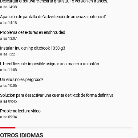
Descargar el software encarta gratis 2015 versión en francés.
a las 14:38
Aparición de pantalla de "advertencia de amenaza potencial"
a las 14:18
Problema de texturas en enshrouded
a las 13:07
Instalar linux en hp elitebook 1030 g3
a las 12:21
Libreoffice calc: imposible asignar una macro a un botón
a las 11:08
Un virus no es peligroso?
a las 10:06
Solución para desactivar una cuenta de tiktok de forma definitiva
a las 09:45
Problema lectura video
a las 09:34
OTROS IDIOMAS