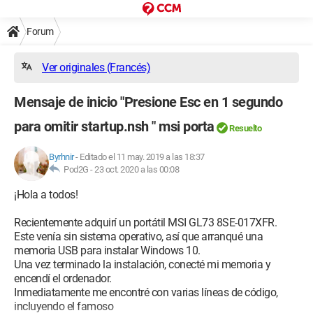
Forum
Ver originales (Francés)
Mensaje de inicio "Presione Esc en 1 segundo
para omitir startup.nsh " msi porta
Resuelto
Byrhnir
-
Editado el 11 may. 2019 a las 18:37
Pod2G -
23 oct. 2020 a las 00:08
¡Hola a todos!
Recientemente adquirí un portátil MSI GL73 8SE-017XFR.
Este venía sin sistema operativo, así que arranqué una
memoria USB para instalar Windows 10.
Una vez terminado la instalación, conecté mi memoria y
encendí el ordenador.
Inmediatamente me encontré con varias líneas de código,
incluyendo el famoso