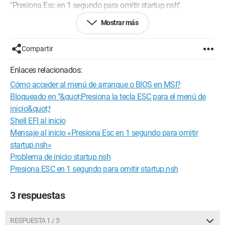
"Presiona Esc en 1 segundo para omitir startup.nsh''.
Sin embargo, al presionar Esc, no sucedía nada.
Mostrar más
Después de algunas investigaciones, aprendí que escribiendo
''exit'', podía pasar directamente a la siguiente etapa.
Después de esto, la instalación de Windows se realizó sin
Compartir
problemas y el ordenador funciona perfectamente.
Enlaces relacionados:
Sin embargo, cada vez que enciendo mi ordenador, el
Cómo acceder al menú de arranque o BIOS en MSI?
mensaje regresa, haciéndome volver a escribir ''Exit'' una vez
más.
Bloqueado en "&quot;Presiona la tecla ESC para el menú de
inicio&quot;!
¿Tienen alguna idea de qué hacer? He leído sobre el BIOS,
Shell EFI al inicio
pero realmente no sé qué hacer ni dónde mirar... sólo sé que
Mensaje al inicio «Presiona Esc en 1 segundo para omitir
para acceder, debo presionar varias veces la tecla ''supr''
startup.nsh»
¿Podrían ayudarme, por favor?
Problema de inicio startup.nsh
Presiona ESC en 1 segundo para omitir startup.nsh
¡Les agradezco muchísimo de antemano!
3 respuestas
RESPUESTA 1 / 3