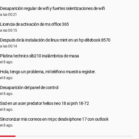
Desaparición regular de wifi y fuertes ralentizaciones de wifi
a las 00:21
Licencia de activación de ms office 365
a las 00:15
Después de la instalación de linux mint en un hp elitebook 8570
a las 00:14
Platina technics slb210 inalámbrica de masa
el 8 ago.
Hola, tengo un problema, mi teléfono muestra register.
el 8 ago.
Desaparición del panel de control
el 8 ago.
Ssd en un acer predator helios neo 18 ai pnh 18-72
el 8 ago.
Sincronizar mis correos en mi pc desde iphone 17 con outlook
el 8 ago.