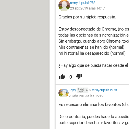
remydupuis1978
23 abr. 2019 a las 14:17
Gracias por su rápida respuesta.
Estoy desconectado de Chrome, (no está
todas las opciones de sincronización 
Sin embargo, cuando abro Chrome, toda
Mis contraseñas se han ido (normal)
mi historial ha desaparecido (normal)
¿Hay algo que se pueda hacer desde el 
0
Egsy
>
remydupuis1978
4
23 abr. 2019 a las 15:12
Es necesario eliminar los favoritos (cli
De lo contrario, puedes hacerlo accedie
parte superior derecha -> favoritos -> ge