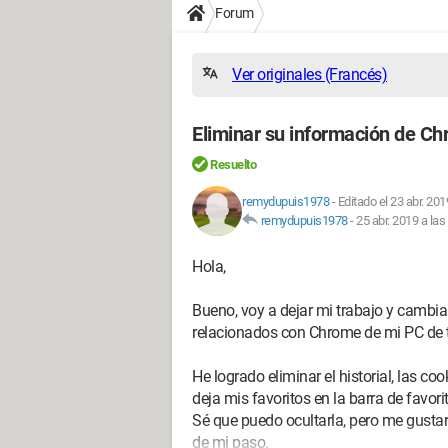
Forum
Ver originales (Francés)
Eliminar su información de C
Resuelto
remydupuis1978
-
Editado el 23 abr. 201
remydupuis1978
-
25 abr. 2019 a las
Hola,
Bueno, voy a dejar mi trabajo y cambia
relacionados con Chrome de mi PC de t
He logrado eliminar el historial, las 
deja mis favoritos en la barra de favori
Sé que puedo ocultarla, pero me gustarí
de mi paso.