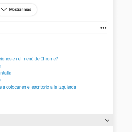
Mostrar más
 limpiado todo, sigo pudiendo acceder en unos pocos
cho nada.
máticamente a mi cuenta.
cuenta de Google en esta computadora sin perder mi
ciones en el menú de Chrome?
a
ntalla
e
a colocar en el escritorio a la izquierda