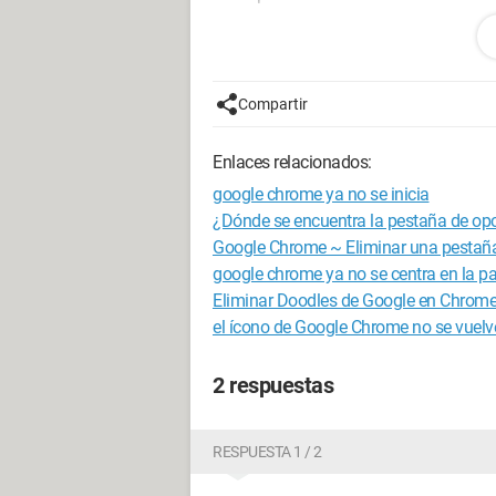
Además, incluso habiendo eliminado y
clics a mi cuenta de Google.
Compartir
La desinstalación de Chrome no ha he
Al reinstalar, Chrome se conectó auto
Enlaces relacionados:
¿Cómo puedo eliminar el rastro de mi 
google chrome ya no se inicia
cuenta?
¿Dónde se encuentra la pestaña de op
Google Chrome ~ Eliminar una pestañ
google chrome ya no se centra en la pa
Eliminar Doodles de Google en Chrom
el ícono de Google Chrome no se vuelve 
2 respuestas
RESPUESTA 1 / 2