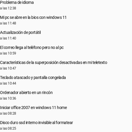
Problema de idioma
a las 12:38
Mi pc se abre en la bios con windows 11
a las 11:48
Actualización de portátil
a las 11:40
El correo llega al teléfono pero no al pc
a las 10:59
Características de la superposición desactivadas en mi teletexto
a las 10:47
Teclado atascado y pantalla congelada
a las 10:44
Ordenador abierto en un rincón
a las 10:36
Iniciar office 2007 en windows 11 home
a las 08:28
Disco duro ssd interno invisible al formatear
a las 08:25