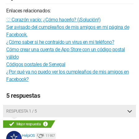
Enlaces relacionados:
♡ Corazón vacío: ¿Cómo hacerlo? (¡Solución!)
Ser avisado del cumpleaños de mis amigos en mi página de
Facebook.
¿Cómo saber si he contraído un virus en mi teléfono?
Cómo crear una cuenta de App Store con un código postal
válido
Códigos postales de Senegal
¿Por qué ya no puedo ver los cumpleaños de mis amigos en
Facebook?
5 respuestas
RESPUESTA 1 / 5
Mejor respuesta
HelpiOS
11 957