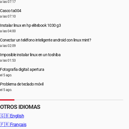
a las 07:17
Casco ta004
a las 07:10
Instalar linux en hp elitebook 1030 g3
a las 04:00
Conectar un teléfono inteligente android con linux mint?
a las 02:09
Imposible instalar linux en un toshiba
a las 01:53
Fotografía digital: apertura
el 5 ago.
Problema de teclado móvil
el 5 ago.
OTROS IDIOMAS
🇬🇧
English
🇫🇷
Français