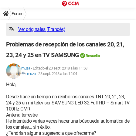
Forum
Ver originales (Francés)
Problemas de recepción de los canales 20, 21,
23, 24 y 25 en TV SAMSUNG
Resuelto
muza
-
Editado el 23 sept. 2018 a las 11:58
muza
-
23 sept. 2018 a las 12:04
Hola,
Desde hace un tiempo no recibo los canales TNT 20, 21, 23,
24 y 25 en mi televisor SAMSUNG LED 32 Full HD – Smart TV
100Hz CMR.
Antena terrestre.
He intentado varias veces hacer una búsqueda automática de
los canales... sin éxito.
¿Tendrían alguna sugerencia que ofrecerme?