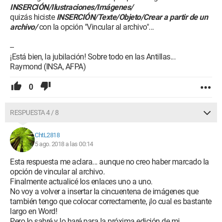
INSERCIÓN/Ilustraciones/Imágenes/
quizás hiciste
INSERCIÓN/Texte/Objeto/Crear a partir de un
archivo/
con la opción "Vincular al archivo"...
--
¡Está bien, la jubilación! Sobre todo en las Antillas...
Raymond (INSA, AFPA)
0
RESPUESTA 4 / 8
ChtL2818
5 ago. 2018 a las 00:14
Esta respuesta me aclara... aunque no creo haber marcado la
opción de vincular al archivo.
Finalmente actualicé los enlaces uno a uno.
No voy a volver a insertar la cincuentena de imágenes que
también tengo que colocar correctamente, ¡lo cual es bastante
largo en Word!
Pero lo sabré y lo haré para la próxima edición de mi