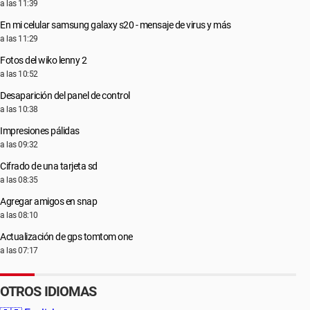
a las 11:39
En mi celular samsung galaxy s20 - mensaje de virus y más
a las 11:29
Fotos del wiko lenny 2
a las 10:52
Desaparición del panel de control
a las 10:38
Impresiones pálidas
a las 09:32
Cifrado de una tarjeta sd
a las 08:35
Agregar amigos en snap
a las 08:10
Actualización de gps tomtom one
a las 07:17
OTROS IDIOMAS