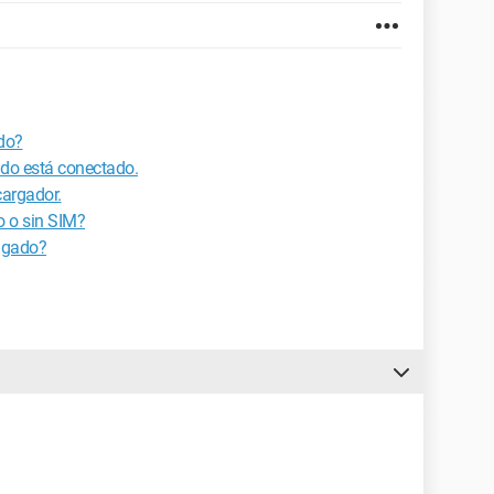
do?
do está conectado.
cargador.
o o sin SIM?
agado?