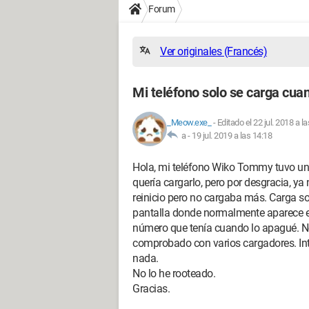
Forum
Ver originales (Francés)
Mi teléfono solo se carga cua
_Meow.exe_
-
Editado el 22 jul. 2018 a l
a -
19 jul. 2019 a las 14:18
Hola, mi teléfono Wiko Tommy tuvo un
quería cargarlo, pero por desgracia, ya
reinicio pero no cargaba más. Carga s
pantalla donde normalmente aparece el
número que tenía cuando lo apagué. No
comprobado con varios cargadores. In
nada.
No lo he rooteado.
Gracias.