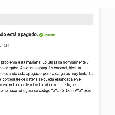
ndo está apagado.
Resuelto
as 15:39
 problema esta mañana. Lo utilizaba normalmente y
 no cargaba. Así que lo apagué y encendí, hice un
olo cuando está apagado, pero la carga es muy lenta. La
 porcentaje de batería se queda estancada en el
 es problema de mi cable ni de mi puerto, he
tenté hacer el siguiente código *#*#3646633#*#* pero