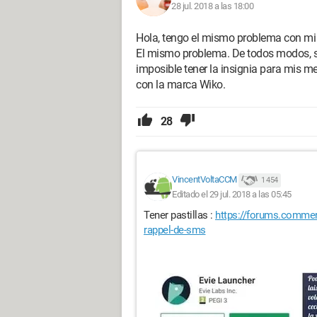
28 jul. 2018 a las 18:00
Hola, tengo el mismo problema con mi W
El mismo problema. De todos modos, s
imposible tener la insignia para mis
con la marca Wiko.
28
VincentVoltaCCM
1 454
Editado el 29 jul. 2018 a las 05:45
Tener pastillas :
https://forums.commen
rappel-de-sms