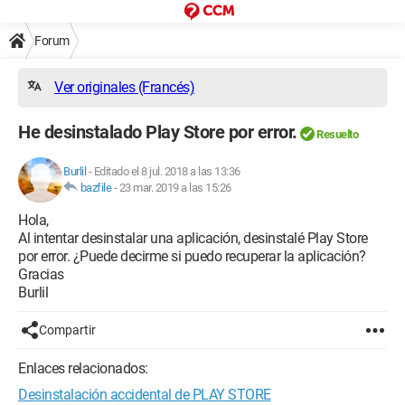
Forum
Ver originales (Francés)
He desinstalado Play Store por error.
Resuelto
Burlil
-
Editado el 8 jul. 2018 a las 13:36
bazfile
-
23 mar. 2019 a las 15:26
Hola,
Al intentar desinstalar una aplicación, desinstalé Play Store
por error. ¿Puede decirme si puedo recuperar la aplicación?
Gracias
Burlil
Compartir
Enlaces relacionados:
Desinstalación accidental de PLAY STORE