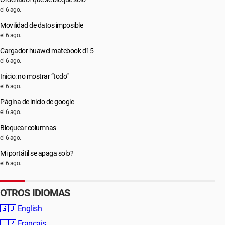
el 6 ago.
Movilidad de datos imposible
el 6 ago.
Cargador huawei matebook d15
el 6 ago.
Inicio: no mostrar “todo”
el 6 ago.
Página de inicio de google
el 6 ago.
Bloquear columnas
el 6 ago.
Mi portátil se apaga solo?
el 6 ago.
OTROS IDIOMAS
🇬🇧
English
🇫🇷
Français