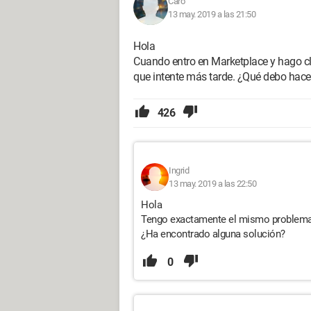
Caro
13 may. 2019 a las 21:50
Hola
Cuando entro en Marketplace y hago clic
que intente más tarde. ¿Qué debo hace
426
Ingrid
13 may. 2019 a las 22:50
Hola
Tengo exactamente el mismo problema 
¿Ha encontrado alguna solución?
0