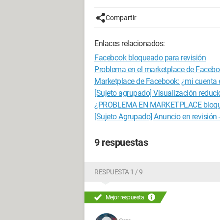
Compartir
Enlaces relacionados:
Facebook bloqueado para revisión
Problema en el marketplace de Faceboo
Marketplace de Facebook: ¿mi cuenta e
[Sujeto agrupado] Visualización reducid
¿PROBLEMA EN MARKETPLACE bloque
[Sujeto Agrupado] Anuncio en revisión
9 respuestas
RESPUESTA 1 / 9
Mejor respuesta