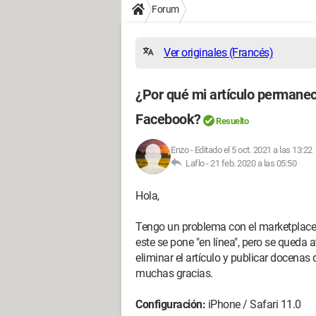
Forum
Ver originales (Francés)
¿Por qué mi artículo permanec
Facebook?
Resuelto
Enzo
-
Editado el 5 oct. 2021 a las 13:22
Laflo -
21 feb. 2020 a las 05:50
Hola,
Tengo un problema con el marketplace 
este se pone "en línea", pero se queda a
eliminar el artículo y publicar docenas
muchas gracias.
Configuración:
iPhone / Safari 11.0