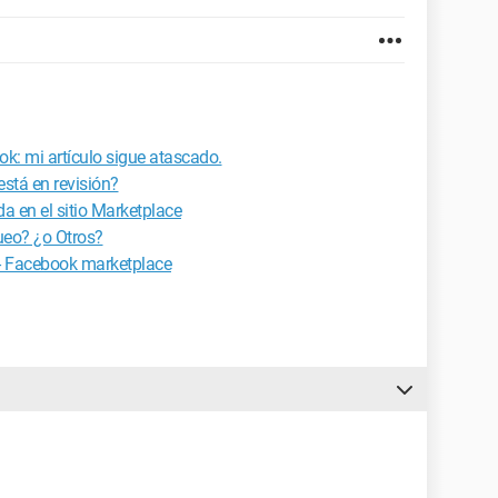
k: mi artículo sigue atascado.
stá en revisión?
a en el sitio Marketplace
o? ¿o Otros?
 - Facebook marketplace