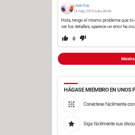
Louis-Guy
14 may. 2019 a las 04:36
Hola, tengo el mismo problema que tú c
ver los detalles, aparece un error ha o
0
Mostra
HÁGASE MIEMBRO EN UNOS P
Conéctese fácilmente con
Siga fácilmente sus disc