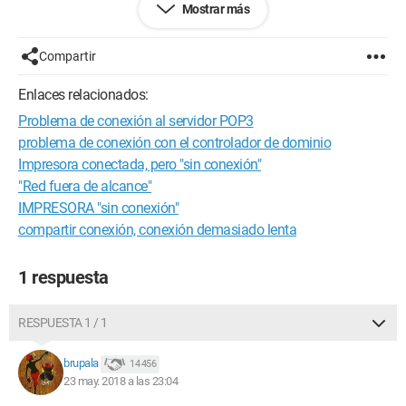
Mostrar más
puede imprimir, mostrando el mensaje de error "impresora
fuera de conexión". He intentado cambiar el puerto, pero no ha
habido efecto.
Compartir
Gracias de antemano por sus respuestas.
Enlaces relacionados:
Problema de conexión al servidor POP3
problema de conexión con el controlador de dominio
Impresora conectada, pero "sin conexión"
"Red fuera de alcance"
IMPRESORA "sin conexión"
compartir conexión, conexión demasiado lenta
1 respuesta
RESPUESTA 1 / 1
brupala
14 456
23 may. 2018 a las 23:04