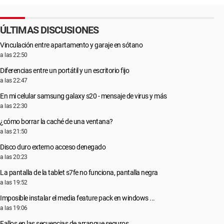
ÚLTIMAS DISCUSIONES
Vinculación entre apartamento y garaje en sótano
a las 22:50
Diferencias entre un portátil y un escritorio fijo
a las 22:47
En mi celular samsung galaxy s20 - mensaje de virus y más
a las 22:30
¿cómo borrar la caché de una ventana?
a las 21:50
Disco duro externo acceso denegado
a las 20:23
La pantalla de la tablet s7fe no funciona, pantalla negra
a las 19:52
Imposible instalar el media feature pack en windows ...
a las 19:06
Fallos en las secuencias de arranque seguros