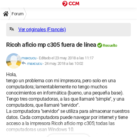
Forum
Ver originales (Francés)
Ricoh aficio mp c305 fuera de línea
Resuelto
maxcucu
-
Editado el 23 may. 2018 a las 11:17
maxcucu
-
24 may. 2018 a las 10:02
Hola,
tengo un problema con mi impresora, pero solo en una
computadora; lamentablemente no tengo muchos
conocimientos en informática (bueno, una pequeña base).
Tengo tres computadoras, a las que llamaré "simple", y una
computadora, que llamaré "servidor".
La computadora "servidor" se utiliza para almacenar nuestros
datos. Cada computadora puede navegar por internet y tiene
acceso a la impresora Ricoh aficio mp c305; todas las
computadoras usan Windows 10.
Así que mi problema es que la computadora "servidor" ya no