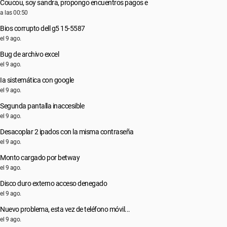
Coucou, soy sandra, propongo encuentros pagos e
a las 00:50
Bios corrupto dell g5 15-5587
el 9 ago.
Bug de archivo excel
el 9 ago.
Ia sistemática con google
el 9 ago.
Segunda pantalla inaccesible
el 9 ago.
Desacoplar 2 ipados con la misma contraseña
el 9 ago.
Monto cargado por betway
el 9 ago.
Disco duro externo acceso denegado
el 9 ago.
Nuevo problema, esta vez de teléfono móvil...
el 9 ago.