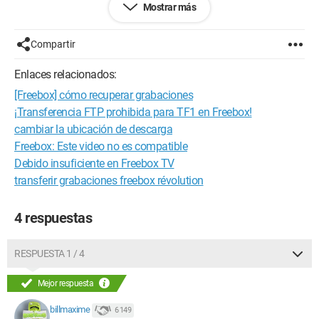
Mostrar más
pienso en esta noción de formateo en FAT)
Sin embargo, cuando quiero iniciar la reproducción en otro
Compartir
cliente (probado desde un PC o una tableta), la carpeta
Grabación permanece vacía...
Enlaces relacionados:
[Freebox] cómo recuperar grabaciones
¿Tendrían alguna explicación? Pienso en una especie de
división de la pista de video porque ésta es demasiado
¡Transferencia FTP prohibida para TF1 en Freebox!
voluminosa, pero no apostaría mi mano en ello :)
cambiar la ubicación de descarga
Freebox: Este video no es compatible
Gracias por sus explicaciones.
Debido insuficiente en Freebox TV
transferir grabaciones freebox révolution
4 respuestas
RESPUESTA 1 / 4
Mejor respuesta
billmaxime
6 149