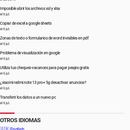
Imposible abrir los archivos xsl y xlsx
el 6 jul.
Copiar de excel a google sheets
el 6 jul.
Zonas de texto o formularios de word invisibles en pdf
el 6 jul.
Problema de visualización en google
el 6 jul.
Utiliza tus cheques-vacances para pagar peajes gratis
el 6 jul.
¿xiaomi redmi note 13 pro+ 5g desactivar anuncios?
el 6 jul.
Transferir los datos a un nuevo pc
el 6 jul.
OTROS IDIOMAS
🇬🇧
English