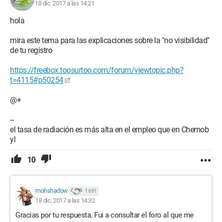
18 dic. 2017 a las 14:21
hola
mira este tema para las explicaciones sobre la "no visibilidad"
de tu registro
https://freebox.toosurtoo.com/forum/viewtopic.php?
t=4115#p50254
@+
--
el tasa de radiación es más alta en el empleo que en Chernob
yl
10
mohshadow
1 691
18 dic. 2017 a las 14:32
Gracias por tu respuesta. Fui a consultar el foro al que me