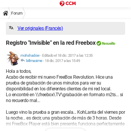
Forum
Ver originales (Francés)
Registro "Invisible" en la red Freebox
Resuelto
mohshadow
-
Editado el 18 dic. 2017 a las 12:35
billmaxime
-
18 dic. 2017 a las 15:49
Hola a todos,
Acabo de recibir mi nuevo FreeBox Revolution. Hice una
prueba de grabación de unos minutos para ver su
disponibilidad en los diferentes clientes de mi red local.
Lo encontré en \\freebox\TV\grabación en formato m2ts... si
no recuerdo mal...
Luego vino la prueba a gran escala... KohLanta del viernes por
la noche... es decir, una grabación de más de 3 horas. Desde
mi FreeBox Player está bien presente, funciona perfectamente
y tiene más de 4 Go (preciso esos famosos 4 Go porque