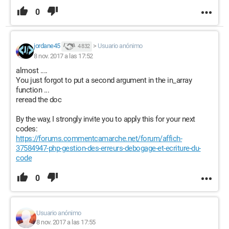
0
jordane45
>
Usuario anónimo
4 832
8 nov. 2017 a las 17:52
almost ....
You just forgot to put a second argument in the in_array
function ...
reread the doc
By the way, I strongly invite you to apply this for your next
codes:
https://forums.commentcamarche.net/forum/affich-
37584947-php-gestion-des-erreurs-debogage-et-ecriture-du-
code
0
Usuario anónimo
8 nov. 2017 a las 17:55