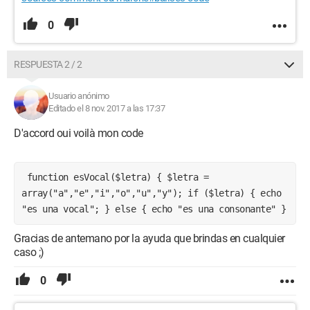
0
RESPUESTA 2 / 2
Usuario anónimo
Editado el 8 nov. 2017 a las 17:37
D'accord oui voilà mon code
 function esVocal($letra) { $letra = 
array("a","e","i","o","u","y"); if ($letra) { echo 
"es una vocal"; } else { echo "es una consonante" } 
Gracias de antemano por la ayuda que brindas en cualquier
caso ;)
0