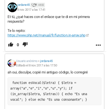
jordane45
4 832
8 nov. 2017 a las 17:41
Et tú, ¿qué haces con el enlace que te di en mi primera
respuesta?
Te lo repito:
https://www.php.net/manual/fr/function.in-array.php
0
Usuario anónimo
>
jordane45
Editado el 8 nov. 2017 a las 17:50
ah oui, disculpe, copié mi antiguo código, lo corregiré
 function esVocal($letra) { $letra = 
array("a","e","i","o","u","y"); if 
(in_array($letra, $letras)) { echo "Es una 
vocal"; } else echo "Es una consonante"; } 