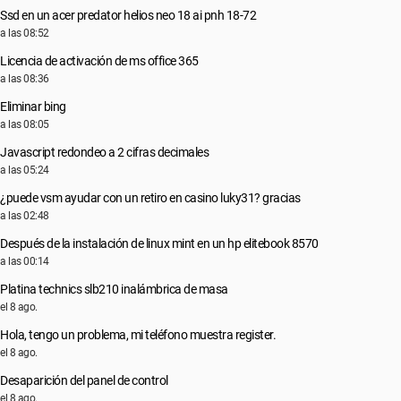
Ssd en un acer predator helios neo 18 ai pnh 18-72
a las 08:52
Licencia de activación de ms office 365
a las 08:36
Eliminar bing
a las 08:05
Javascript redondeo a 2 cifras decimales
a las 05:24
¿puede vsm ayudar con un retiro en casino luky31? gracias
a las 02:48
Después de la instalación de linux mint en un hp elitebook 8570
a las 00:14
Platina technics slb210 inalámbrica de masa
el 8 ago.
Hola, tengo un problema, mi teléfono muestra register.
el 8 ago.
Desaparición del panel de control
el 8 ago.