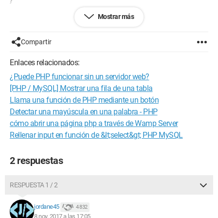
Mostrar más
// Exemple d'utilisation
$lettreSaisie = 'a'; // Remplacez par la lettre que vous
souhaitez tester
Compartir
echo estVoyelle($lettreSaisie);
?>
Enlaces relacionados:
```
¿Puede PHP funcionar sin un servidor web?
[PHP / MySQL] Mostrar una fila de una tabla
Llama una función de PHP mediante un botón
Detectar una mayúscula en una palabra - PHP
cómo abrir una página php a través de Wamp Server
Rellenar input en función de &lt;select&gt; PHP MySQL
2 respuestas
RESPUESTA 1 / 2
jordane45
4 832
8 nov. 2017 a las 17:05