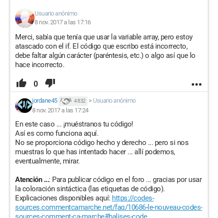
Usuario anónimo
8 nov. 2017 a las 17:16
Merci, sabía que tenía que usar la variable array, pero estoy
atascado con el if. El código que escribo está incorrecto,
debe faltar algún carácter (paréntesis, etc.) o algo así que lo
hace incorrecto.
0
jordane45
>
Usuario anónimo
4 832
8 nov. 2017 a las 17:24
En este caso ... ¡muéstranos tu código!
Así es como funciona aquí.
No se proporciona código hecho y derecho ... pero si nos
muestras lo que has intentado hacer ... allí podemos,
eventualmente, mirar.
Atención ...
: Para publicar código en el foro ... gracias por usar
la coloración sintáctica (las etiquetas de código).
Explicaciones disponibles aquí:
https://codes-
sources.commentcamarche.net/faq/10686-le-nouveau-codes-
sources-comment-ca-marche#balises-code