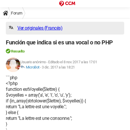
Forum
Ver originales (Francés)
Función que indica si es una vocal o no PHP
Resuelto
Usuario anónimo
-
Editado el 8 nov. 2017 a las 17:01
MicroBot
-
3 dic. 2017 a las 18:21
```php
<?php
function estVoyelle($lettre) {
$voyelles = array('a', 'e', 'i', 'o', 'u', 'y');
if (in_array(strtolower($lettre), $voyelles)) {
return "La lettre est une voyelle.";
} else {
return "La lettre est une consonne.";
}
}