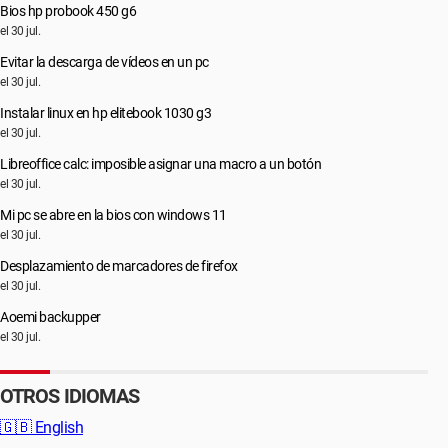
Bios hp probook 450 g6
el 30 jul.
Evitar la descarga de vídeos en un pc
el 30 jul.
Instalar linux en hp elitebook 1030 g3
el 30 jul.
Libreoffice calc: imposible asignar una macro a un botón
el 30 jul.
Mi pc se abre en la bios con windows 11
el 30 jul.
Desplazamiento de marcadores de firefox
el 30 jul.
Aoemi backupper
el 30 jul.
OTROS IDIOMAS
🇬🇧
English