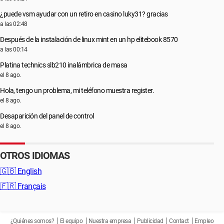
¿puede vsm ayudar con un retiro en casino luky31? gracias
a las 02:48
Después de la instalación de linux mint en un hp elitebook 8570
a las 00:14
Platina technics slb210 inalámbrica de masa
el 8 ago.
Hola, tengo un problema, mi teléfono muestra register.
el 8 ago.
Desaparición del panel de control
el 8 ago.
OTROS IDIOMAS
🇬🇧
English
🇫🇷
Français
¿Quiénes somos?
El equipo
Nuestra empresa
Publicidad
Contact
Empleo