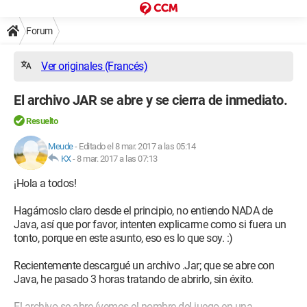
Forum
Ver originales (Francés)
El archivo JAR se abre y se cierra de inmediato.
Resuelto
Meude
-
Editado el 8 mar. 2017 a las 05:14
KX
-
8 mar. 2017 a las 07:13
¡Hola a todos!
Hagámoslo claro desde el principio, no entiendo NADA de
Java, así que por favor, intenten explicarme como si fuera un
tonto, porque en este asunto, eso es lo que soy. :)
Recientemente descargué un archivo .Jar; que se abre con
Java, he pasado 3 horas tratando de abrirlo, sin éxito.
El archivo se abre (vemos el nombre del juego en una