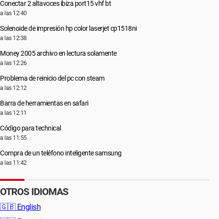
Conectar 2 altavoces ibiza port15 vhf bt
a las 12:40
Solenoide de impresión hp color laserjet cp1518ni
a las 12:38
Money 2005 archivo en lectura solamente
a las 12:26
Problema de reinicio del pc con steam
a las 12:12
Barra de herramientas en safari
a las 12:11
Código para technical
a las 11:55
Compra de un teléfono inteligente samsung
a las 11:42
OTROS IDIOMAS
🇬🇧
English