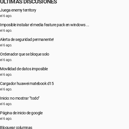
ÚLTIMAS DISCUSIONES
Juega enemy territory
el 6 ago.
Imposible instalar el media feature pack en windows ...
el 6 ago.
Alerta de seguridad permanente!
el 6 ago.
Ordenador que se bloque solo
el 6 ago.
Movilidad de datos imposible
el 6 ago.
Cargador huawei matebook d15
el 6 ago.
Inicio: no mostrar “todo”
el 6 ago.
Página de inicio de google
el 6 ago.
Bloquear columnas