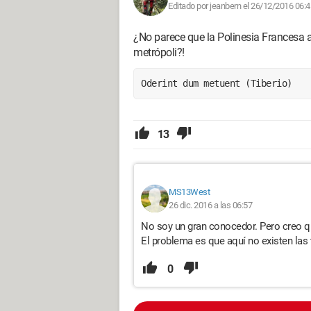
Editado por jeanbern el 26/12/2016 06:4
¿No parece que la Polinesia Francesa a
metrópoli?!
Oderint dum metuent (Tiberio)
13
MS13West
26 dic. 2016 a las 06:57
No soy un gran conocedor. Pero creo qu
El problema es que aquí no existen las
0