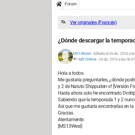
Forum
Ver originales (Francés)
¿Dónde descargar la temporad
MS13West
-
Editado el 26 dic. 2016 a la
MS13West
-
26 dic. 2016 a las 06:57
Hola a todos.
Me gustaría preguntarles, ¿dónde podrí
y 2 de Naruto Shippuden vf [Versión Fr
Hasta ahora solo he encontrado Dvdrip
Sabiendo que la temporada 1 y 2 nunca
Así que me gustaría encontrarlas en la 
Gracias.
Atentamente.
[MS13West]