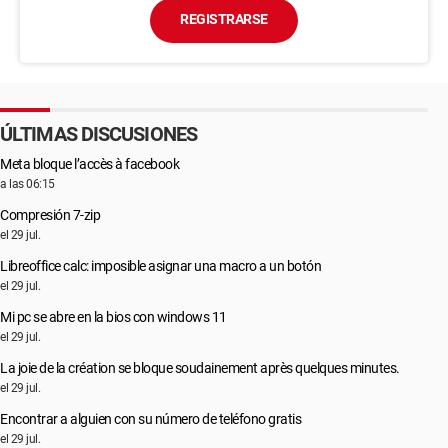
REGISTRARSE
ÚLTIMAS DISCUSIONES
Meta bloque l’accès à facebook
a las 06:15
Compresión 7-zip
el 29 jul.
Libreoffice calc: imposible asignar una macro a un botón
el 29 jul.
Mi pc se abre en la bios con windows 11
el 29 jul.
La joie de la création se bloque soudainement après quelques minutes.
el 29 jul.
Encontrar a alguien con su número de teléfono gratis
el 29 jul.