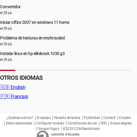
Convertidor
el 29 jul.
Iniciar office 2007 en windows 11 home
el 29 jul.
Problema de texturas en enshrouded
el 29 jul.
Instalar linux en hp elitebook 1030 g3
el 29 jul.
OTROS IDIOMAS
🇬🇧
English
🇫🇷
Français
¿Quiénes somos?
El equipo
Nuestra empresa
Publicidad
Contact
Empleo
Datos personales
Configurar cookies
Condiciones de uso
RSS
Avisos legales
Groupe Figaro
©2025 CCM Benchmark