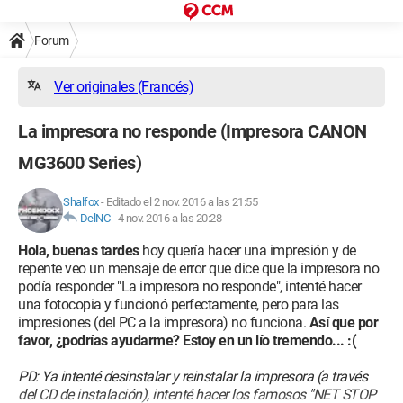
Forum
Ver originales (Francés)
La impresora no responde (Impresora CANON
MG3600 Series)
Shalfox
-
Editado el 2 nov. 2016 a las 21:55
DelNC
-
4 nov. 2016 a las 20:28
Hola, buenas tardes
hoy quería hacer una impresión y de
repente veo un mensaje de error que dice que la impresora no
podía responder "La impresora no responde", intenté hacer
una fotocopia y funcionó perfectamente, pero para las
impresiones (del PC a la impresora) no funciona.
Así que por
favor, ¿podrías ayudarme? Estoy en un lío tremendo... :(
PD: Ya intenté desinstalar y reinstalar la impresora (a través
del CD de instalación), intenté hacer los famosos "NET STOP