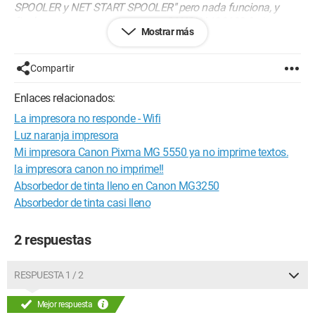
SPOOLER y NET START SPOOLER" pero nada funciona, y
finalmente tengo una impresora CANON MG3600 Series con
Mostrar más
todos los cartuchos llenos al máximo + el papel en la bandeja
lleno.
Compartir
--
Shalfox ...
Enlaces relacionados:
La impresora no responde - Wifi
Luz naranja impresora
Mi impresora Canon Pixma MG 5550 ya no imprime textos.
la impresora canon no imprime!!
Absorbedor de tinta lleno en Canon MG3250
Absorbedor de tinta casi lleno
2 respuestas
RESPUESTA 1 / 2
Mejor respuesta