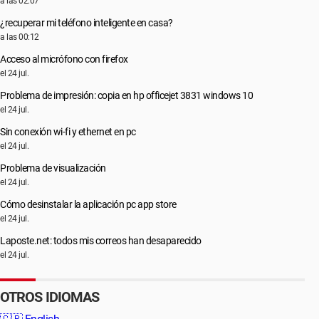
a las 02:07
¿recuperar mi teléfono inteligente en casa?
a las 00:12
Acceso al micrófono con firefox
el 24 jul.
Problema de impresión: copia en hp officejet 3831 windows 10
el 24 jul.
Sin conexión wi-fi y ethernet en pc
el 24 jul.
Problema de visualización
el 24 jul.
Cómo desinstalar la aplicación pc app store
el 24 jul.
Laposte.net: todos mis correos han desaparecido
el 24 jul.
OTROS IDIOMAS