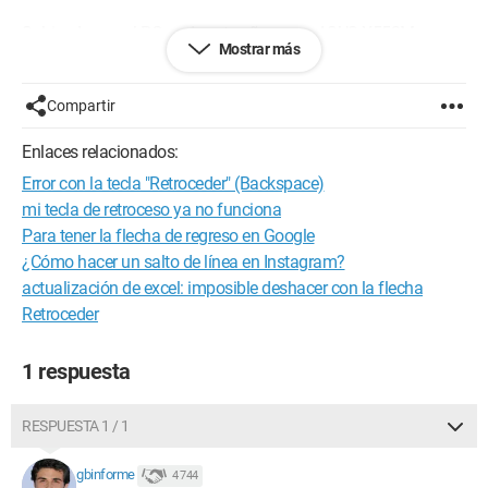
Sabiendo que el PC es de este año, es un ASUS X552M
Mostrar más
Gracias
Compartir
Enlaces relacionados:
Error con la tecla "Retroceder" (Backspace)
mi tecla de retroceso ya no funciona
Para tener la flecha de regreso en Google
¿Cómo hacer un salto de línea en Instagram?
actualización de excel: imposible deshacer con la flecha
Retroceder
1 respuesta
RESPUESTA 1 / 1
gbinforme
4 744