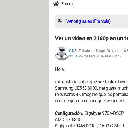
Forum
Ver originales (Francés)
Ver un video en 2160p en un t
SiD6
-
Editado el 15 sept. 2016 a las 10:
SiD6
-
24 sept. 2016 a las 04:26
Hola,
me gustaría saber qué se siente al ver 
Samsung UE55D8000, me gusta mucho, 
televisores 4K imagino que las pantal
eso me gustaría saber qué se siente al v
Configuración:
Gigabyte 970A-DS3P
AMD FX-6300
6 gigas de RAM DDR III-1600 G.SKILL π