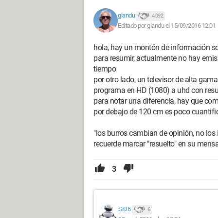
glandu
4 092
Editado por glandu el 15/09/2016 12:01
hola, hay un montón de información s
para resumir, actualmente no hay emi
tiempo
por otro lado, un televisor de alta gam
programa en HD (1080) a uhd con result
para notar una diferencia, hay que co
por debajo de 120 cm es poco cuantifi
"los burros cambian de opinión, no los 
recuerde marcar "resuelto" en su mensaj
3
SiD6
6