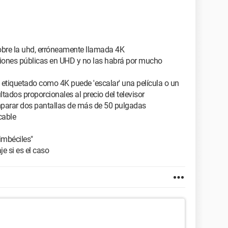
obre la uhd, erróneamente llamada 4K
siones públicas en UHD y no las habrá por mucho
a etiquetado como 4K puede 'escalar' una película o un
ados proporcionales al precio del televisor
mparar dos pantallas de más de 50 pulgadas
cable
imbéciles"
e si es el caso