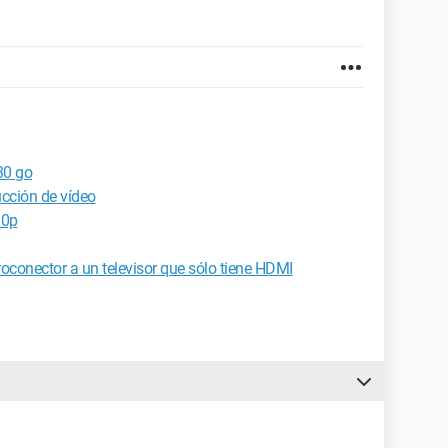
30 go
ucción de vídeo
80p
oconector a un televisor que sólo tiene HDMI