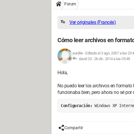
Forum
Ver originales (Francés)
Cómo leer archivos en forma
aurélie
-
Editado el 3 ago. 2007 a las 23:
david 33 -
26 dic. 2014 a las 05:49
Hola,
No puedo leer los archivos en formato
funcionaba bien, pero ahora no sé por 
Configuración: 
Windows XP Intern
Compartir