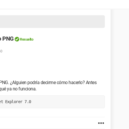
to PNG
Resuelto
40
 PNG. ¿Alguien podría decirme cómo hacerlo? Antes
qué ya no funciona.
et Explorer 7.0