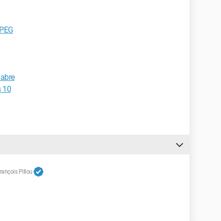
JPEG
 abre
s 10
ançois Pillou