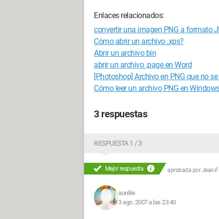
Enlaces relacionados:
convertir una imagen PNG a formato 
Cómo abrir un archivo .xps?
Abrir un archivo bin
abrir un archivo .page en Word
[Photoshop] Archivo en PNG que no se
Cómo leer un archivo PNG en Window
3 respuestas
RESPUESTA 1 / 3
Mejor respuesta
aprobada por
Jean-Fr
aurélie
3 ago. 2007 a las 23:40