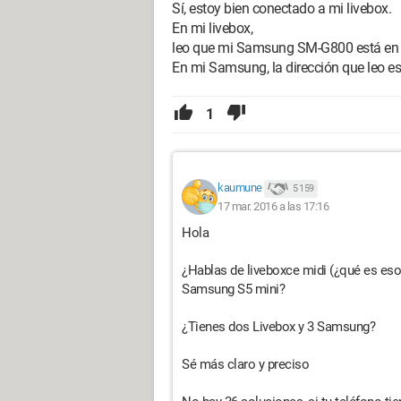
Sí, estoy bien conectado a mi livebox.
En mi livebox,
leo que mi Samsung SM-G800 está en la
En mi Samsung, la dirección que leo es
1
kaumune
5 159
17 mar. 2016 a las 17:16
Hola
¿Hablas de liveboxce midi (¿qué es eso
Samsung S5 mini?
¿Tienes dos Livebox y 3 Samsung?
Sé más claro y preciso