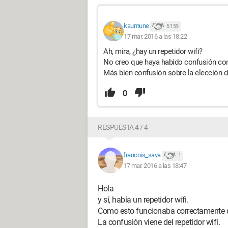
kaumune
5 159
17 mar. 2016 a las 18:22
Ah, mira, ¿hay un repetidor wifi?
No creo que haya habido confusión con
Más bien confusión sobre la elección de 
0
RESPUESTA 4 / 4
francois_sava
1
17 mar. 2016 a las 18:47
Hola
y sí, había un repetidor wifi.
Como esto funcionaba correctamente des
La confusión viene del repetidor wifi.