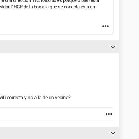
ene una dirección 192.168.0.80 es porque o bien está
vidor DHCP de la box a la que se conecta está en
ifi correcta y no a la de un vecino?