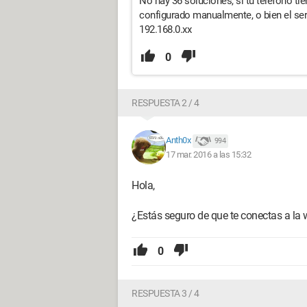
No hay 36 soluciones, si tu teléfono ti
configurado manualmente, o bien el ser
192.168.0.xx
0
RESPUESTA 2 / 4
Anth0x
994
17 mar. 2016 a las 15:32
Hola,
¿Estás seguro de que te conectas a la w
0
RESPUESTA 3 / 4