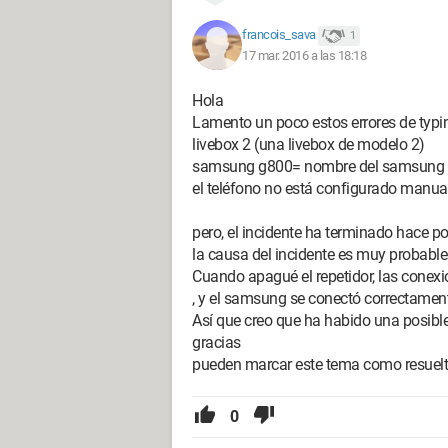
francois_sava
1
17 mar. 2016 a las 18:18
Hola
Lamento un poco estos errores de typi
livebox 2 (una livebox de modelo 2)
samsung g800= nombre del samsung s5 
el teléfono no está configurado manua
pero, el incidente ha terminado hace p
la causa del incidente es muy probablem
Cuando apagué el repetidor, las conexi
, y el samsung se conectó correctamente
Así que creo que ha habido una posible "
gracias
pueden marcar este tema como resuel
0