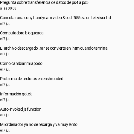
Pregunta sobre transferencia de datos de ps4 a ps5
a las 00:08
Conectar una sony handycam video 8 ccd f555e a un televisor hd
el 7 jul.
Computadora bloqueada
el 7 jul.
El archivo descargado .rar se convierte en .htm cuando termina
el 7 jul.
Cómo cambiar mi apodo
el 7 jul.
Problema de texturas en enshrouded
el 7 jul.
Información gotek
el 7 jul.
Auto-invoked js function
el 7 jul.
Mi ordenador ya no se recarga y va muy lento
el 7 jul.