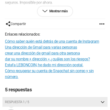
seguros. Imposible por ahora.
No me corresponde cambiar de dirección ya que la tengo
Mostrar más
desde hace años. ¿Qué debo hacer??? gracias de antemano
por su respuesta
wenda
Compartir
Configuración:
Windows / Chrome 48.0.2564.109
Enlaces relacionados:
Cómo saber quién está detrás de una cuenta de Instagram
Una dirección de Gmail para varias personas
crear una dirección de gmail para otra persona
dar su nombre + dirección = ¿cuáles son los riesgos?
Estafa LEBONCOIN, he dado mi dirección postal.
Cómo recuperar su cuenta de Snapchat sin correo y sin
número.
5 respuestas
RESPUESTA 1 / 5