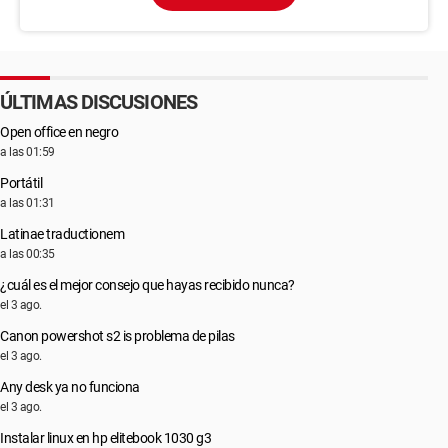
ÚLTIMAS DISCUSIONES
Open office en negro
a las 01:59
Portátil
a las 01:31
Latinae traductionem
a las 00:35
¿cuál es el mejor consejo que hayas recibido nunca?
el 3 ago.
Canon powershot s2 is problema de pilas
el 3 ago.
Any desk ya no funciona
el 3 ago.
Instalar linux en hp elitebook 1030 g3