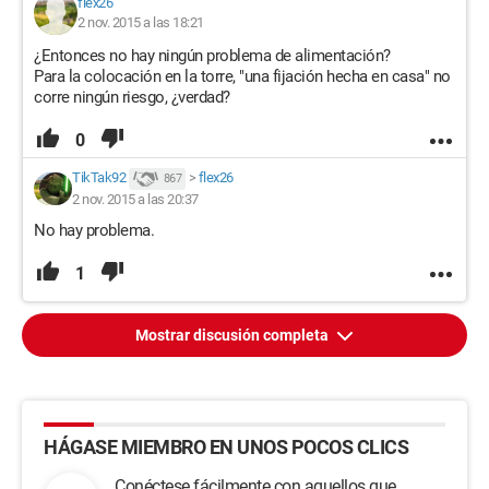
flex26
2 nov. 2015 a las 18:21
¿Entonces no hay ningún problema de alimentación?
Para la colocación en la torre, "una fijación hecha en casa" no
corre ningún riesgo, ¿verdad?
0
TikTak92
>
flex26
867
2 nov. 2015 a las 20:37
No hay problema.
1
Mostrar discusión completa
HÁGASE MIEMBRO EN UNOS POCOS CLICS
Conéctese fácilmente con aquellos que