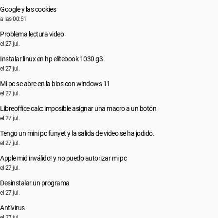
Google y las cookies
a las 00:51
Problema lectura video
el 27 jul.
Instalar linux en hp elitebook 1030 g3
el 27 jul.
Mi pc se abre en la bios con windows 11
el 27 jul.
Libreoffice calc: imposible asignar una macro a un botón
el 27 jul.
Tengo un mini pc funyet y la salida de video se ha jodido.
el 27 jul.
Apple mid inválido! y no puedo autorizar mi pc
el 27 jul.
Desinstalar un programa
el 27 jul.
Antivirus
el 27 jul.