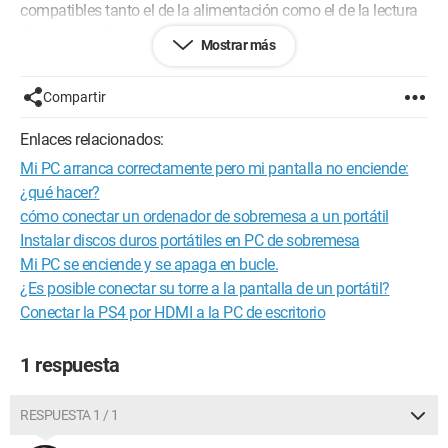
compatibles tanto el de la alimentación como el de la lectura
de información.
Mostrar más
Sin embargo, he leído sobre el disco duro que solo acepta una
alimentación de 5V-0.85A a diferencia del de mi fijo que
Compartir
funciona con 5V, 12V-0.98A.
Enlaces relacionados:
Sabiendo que los conectores de alimentación "encajan"
Mi PC arranca correctamente pero mi pantalla no enciende:
correctamente, ¿puedo conectarlo sin arriesgarme a una
sobretensión o es imposible?
¿qué hacer?
cómo conectar un ordenador de sobremesa a un portátil
Aquí hay dos enlaces: el primero sobre los conectores de mi
Instalar discos duros portátiles en PC de sobremesa
ordenador de sobremesa y el segundo sobre los datos de mi
Mi PC se enciende y se apaga en bucle.
disco duro.
¿Es posible conectar su torre a la pantalla de un portátil?
http://support.feelpcs.com/pc-
Conectar la PS4 por HDMI a la PC de escritorio
spec/DimensionE510/techov1.htm#wp1055968
1 respuesta
Los cables de alimentación se conectan a los puertos 'SATA
connector (SATA2)' y 'SATA connector (SATA0)'
RESPUESTA 1 / 1
https://www.datasheetarchive.com/HM500JI-datasheet.html