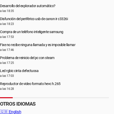
Desarrollo del explorador automático?
a las 18:35
Disfunción del periférico usb de canon ir c3326i
a las 18:23
Compra de un teléfono inteligente samsung
a las 17:53
Fixe no recibe ninguna llamada y es imposible llamar
a las 17:46
Problema de reinicio del pc con steam
a las 17:25
Led rgbic cinta defectuosa
a las 17:03
Reproductor de video formato hevc h.265
a las 16:28
OTROS IDIOMAS
🇬🇧
English