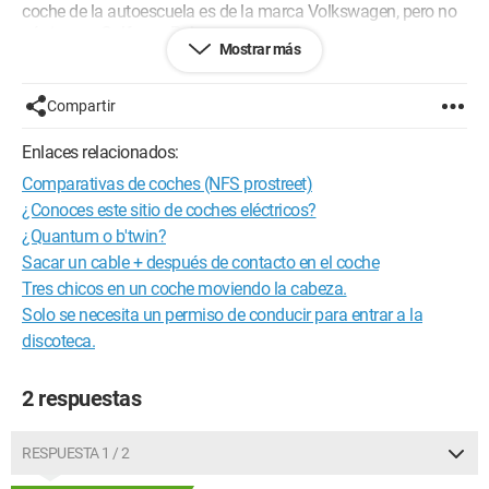
coche de la autoescuela es de la marca Volkswagen, pero no
sé si es un Golf o un Polo...
Mostrar más
Este coche tiene el nuevo freno de mano integrado: ver enlace
a continuación
Compartir
http://www.google.fr/...
Enlaces relacionados:
Comparativas de coches (NFS prostreet)
Volviendo a mi pregunta, aquí hay una foto del botón para
ajustar los retrovisores exteriores, pero no sé si se debe tener el
¿Conoces este sitio de coches eléctricos?
contacto encendido antes o no, normalmente ya están
¿Quantum o b'twin?
ajustados... y cuando conduzco con mis padres es lo mismo,
Sacar un cable + después de contacto en el coche
pero ahí tengo un Peugeot...
Tres chicos en un coche moviendo la cabeza.
Solo se necesita un permiso de conducir para entrar a la
http://www.google.fr/...
discoteca.
Gracias de antemano a las personas que se tomen el tiempo
de responderme, es muy importante.
2 respuestas
RESPUESTA 1 / 2