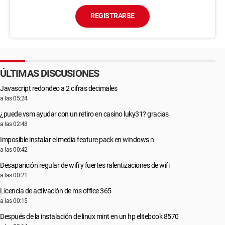
REGISTRARSE
ÚLTIMAS DISCUSIONES
Javascript redondeo a 2 cifras decimales
a las 05:24
¿puede vsm ayudar con un retiro en casino luky31? gracias
a las 02:48
Imposible instalar el media feature pack en windows n
a las 00:42
Desaparición regular de wifi y fuertes ralentizaciones de wifi
a las 00:21
Licencia de activación de ms office 365
a las 00:15
Después de la instalación de linux mint en un hp elitebook 8570