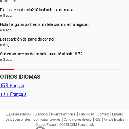
a las 00:14
Platina technics slb210 inalámbrica de masa
el 8 ago.
Hola, tengo un problema, mi teléfono muestra register.
el 8 ago.
Desaparición del panel de control
el 8 ago.
Ssd en un acer predator helios neo 18 ai pnh 18-72
el 8 ago.
OTROS IDIOMAS
🇬🇧
English
🇫🇷
Français
¿Quiénes somos?
El equipo
Nuestra empresa
Publicidad
Contact
Empleo
Datos personales
Configurar cookies
Condiciones de uso
RSS
Avisos legales
Groupe Figaro
©2025 CCM Benchmark