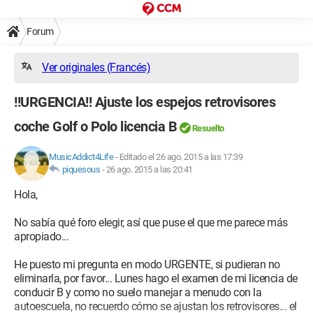
Forum
Ver originales (Francés)
!!URGENCIA!! Ajuste los espejos retrovisores
coche Golf o Polo licencia B
Resuelto
MusicAddict4Life
-
Editado el 26 ago. 2015 a las 17:39
piquesous
-
26 ago. 2015 a las 20:41
Hola,
No sabía qué foro elegir, así que puse el que me parece más
apropiado...
He puesto mi pregunta en modo URGENTE, si pudieran no
eliminarla, por favor... Lunes hago el examen de mi licencia de
conducir B y como no suelo manejar a menudo con la
autoescuela, no recuerdo cómo se ajustan los retrovisores... el