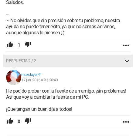
¡Les agradezco de antemano por sus respuestas y les deseo
Saludos,
un buen día/noche!
--
Maxime
~ No olvides que sin precisión sobre tu problema, nuestra
ayuda no puede tener éxito, ya que no somos adivinos,
aunque algunos lo piensen ;-)
1
RESPUESTA 2 / 2
maxslayer44
17 jun. 2015 a las 20:43
He podido probar con la fuente de un amigo, ¡sin problemas!
Así que voy a cambiar la fuente de mi PC.
¡Que tengan un buen día a todos!
0