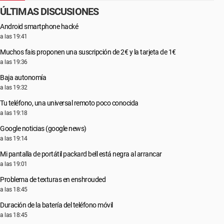
ÚLTIMAS DISCUSIONES
Android smartphone hacké
a las 19:41
Muchos fais proponen una suscripción de 2€ y la tarjeta de 1€
a las 19:36
Baja autonomía
a las 19:32
Tu teléfono, una universal remoto poco conocida
a las 19:18
Google noticias (google news)
a las 19:14
Mi pantalla de portátil packard bell está negra al arrancar
a las 19:01
Problema de texturas en enshrouded
a las 18:45
Duración de la batería del teléfono móvil
a las 18:45