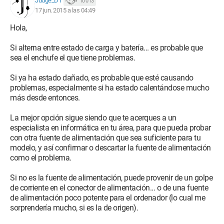
Judge_DT
10 013
17 jun. 2015 a las 04:49
Hola,
Si alterna entre estado de carga y batería... es probable que
sea el enchufe el que tiene problemas.
Si ya ha estado dañado, es probable que esté causando
problemas, especialmente si ha estado calentándose mucho
más desde entonces.
Escribo este mensaje después de una corta sesión de juego
(15 minutos en Remember Me), desconecté el transformador
La mejor opción sigue siendo que te acerques a un
para hacer la foto de arriba, este estaba ardiente, no sé si eso
especialista en informática en tu área, para que pueda probar
es el problema. (La verdad es que sé mucho más de
con otra fuente de alimentación que sea suficiente para tu
programación que de hardware)
modelo, y así confirmar o descartar la fuente de alimentación
como el problema.
EDIT: He reemplazado el disco duro por un SSD, el lector de
CD por un rack para poner el antiguo disco duro y añadí 4GB
Si no es la fuente de alimentación, puede provenir de un golpe
de RAM, no sé si eso puede tener un impacto en este sentido,
de corriente en el conector de alimentación... o de una fuente
ya que no he lanzado ningún juego que requiera el GPU desde
de alimentación poco potente para el ordenador (lo cual me
que puse el SSD y el rack.
sorprendería mucho, si es la de origen).