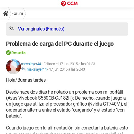
Forum
Ver originales (Francés)
Problema de carga del PC durante el juego
Resuelto
maxslayer44
-
Editado el 17 jun. 2015 a las 01:33
maxslayer44
-
17 jun. 2015 a las 20:43
Hola/Buenas tardes,
Desde hace dos días he notado un problema con mi portátil
(Asus Vivobook S550CB-CJ182H): De hecho, cuando juego a
un juego que utiliza el procesador gráfico (Nvidia GT740M), el
ordenador alterna entre el estado "cargando" y el estado "con
batería".
Cuando juego con la alimentación sin conectar la batería, esto
provoca que el ordenador se apague en cuanto se solicita el