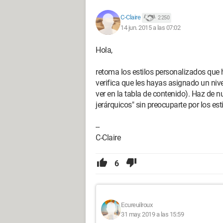
C-Claire
2 250
14 jun. 2015 a las 07:02
Hola,
retoma los estilos personalizados que h
verifica que les hayas asignado un nivel
ver en la tabla de contenido). Haz de 
jerárquicos" sin preocuparte por los esti
--
C-Claire
6
Ecureuilroux
31 may. 2019 a las 15:59