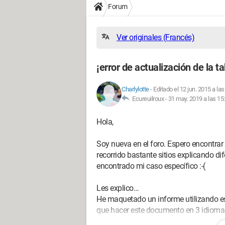
Forum
Ver originales (Francés)
¡error de actualización de la t
Charlylotte
-
Editado el 12 jun. 2015 a las
Ecureuilroux -
31 may. 2019 a las 15
Hola,
Soy nueva en el foro. Espero encontra
recorrido bastante sitios explicando di
encontrado mi caso específico :-(
Les explico…
He maquetado un informe utilizando est
que hacer este documento en 3 idiomas.
contenido, se abre una ventana que di