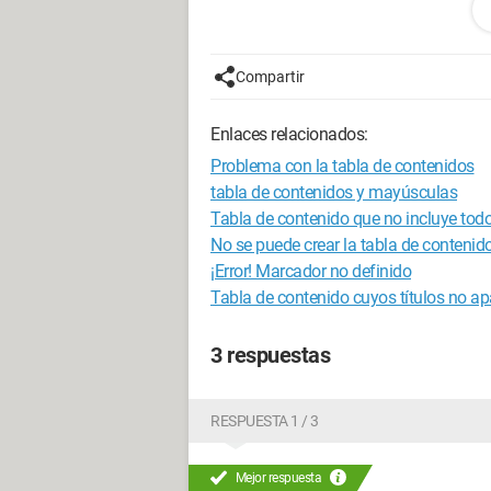
"Para agregar o eliminar elementos en l
documento y luego realice una de las s
Aplique un estilo de título desde la gale
Compartir
Modifique el nivel jerárquico del texto
tablas de contenido bajo la pestaña de 
Enlaces relacionados:
Cuando hago clic en ok, me dice "
Problema con la tabla de contenidos
ENCONTRADA."
tabla de contenidos y mayúsculas
Tabla de contenido que no incluye todo
Inicialmente, inserté mi tabla yendo al
No se puede crear la tabla de contenido
En la ventana que se abre, voy a "opcion
¡Error! Marcador no definido
títulos y los niveles que necesito y ha
Tabla de contenido cuyos títulos no ap
cuando quiero hacer una actualización d
¿Alguien puede explicarme por qué o 
3 respuestas
RESPUESTA 1 / 3
Mejor respuesta