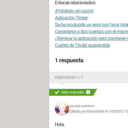
Enlaces relacionados:
¡Prohibido sin razón!
Aplicación Tinder
Se ha producido un error, por favor int
Conectarse a dos cuentas con el mism
¿Eliminar la aplicación pero mantener
Cuenta de Tinder suspendida
1 respuesta
RESPUESTA 1 / 1
Mejor respuesta
Usuario anónimo
Editado por Strumpfette el 1/05/2015 1
Hola,