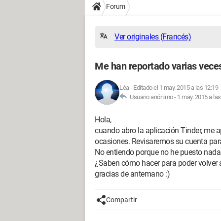
Forum
Ver originales (Francés)
Me han reportado varias veces
Léa
-
Editado el 1 may. 2015 a las 12:19
Usuario anónimo -
1 may. 2015 a las
Hola,
cuando abro la aplicación Tinder, me 
ocasiones. Revisaremos su cuenta par
No entiendo porque no he puesto nada
¿Saben cómo hacer para poder volver 
gracias de antemano :)
Compartir