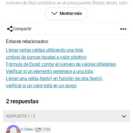
número de días contados en el presupuesto (hasta ahora, solo
era una fórmula en una tabla, un SUM que cuenta el número
Mostrar más
de días y lo multiplica por la tarifa que era fija... hasta ahora).
La actualización consiste por lo tanto en tener en cuenta que
la tarifa ya no es fija, y por lo tanto buscar este valor en un
Compartir
menú desplegable.
Enlaces relacionados:
He intentado plantear mi problema de la manera más simple
Llenar varias celdas utilizando una lista
posible sin olvidar demasiada información.
umbral de sumas iguales a valor objetivo
¿Tendrían alguna idea? ¿O incluso una solución? :P
Fórmula de Excel: contar el número de valores diferentes
Verificar si un elemento pertenece a una lista
Atentamente, Florian.
Llenar una celda (texto) en función de otra (texto).
verificar si un valor está en un rango
Configuración:
Windows 7 / Chrome 40.0.2214.93
2 respuestas
RESPUESTA 1 / 2
C-Claire
2 250