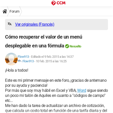
Forum
Ver originales (Francés)
Cómo recuperar el valor de un menú
desplegable en una fórmula
Resuelto
Flow913
-
Editado el 9 feb. 2015 a las 14:37
Flow913
-
10 feb. 2015 a las 16:25
¡Hola a todos!
Este es mi primer mensaje en este foro, ¡gracias de antemano
por su ayuda y paciencia!
Por más que soy muy hábil en Excel y VBA,
Word
sigue siendo
un poco mi talón de Aquiles en cuanto a "códigos de campo"
etc...
Me han dado la tarea de actualizar un archivo de cotización,
que calcula un costo total en función de una tarifa diaria y del