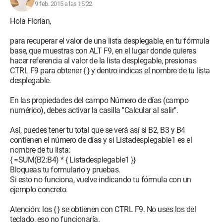
9 feb. 2015 a las 15:22
Hola Florian,
para recuperar el valor de una lista desplegable, en tu fórmula
base, que muestras con ALT F9, en el lugar donde quieres
hacer referencia al valor de la lista desplegable, presionas
CTRL F9 para obtener { } y dentro indicas el nombre de tu lista
desplegable.
En las propiedades del campo Número de días (campo
numérico), debes activar la casilla "Calcular al salir".
Así, puedes tener tu total que se verá así si B2, B3 y B4
contienen el número de días y si Listadesplegable1 es el
nombre de tu lista:
{ =SUM(B2:B4) * { Listadesplegable1 }}
Bloqueas tu formulario y pruebas.
Si esto no funciona, vuelve indicando tu fórmula con un
ejemplo concreto.
Atención: los { } se obtienen con CTRL F9. No uses los del
teclado, eso no funcionaría.