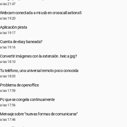
a las 21:47
Webcam conectada a mi usb en crosscall axtionx5
a las 19:20
Aplicación pirata
a las 19:17
Cuenta de ebay baneada?
a las 19:16
Convertir imágenes con la extensión .heic a jpg?
a las 18:10
Tu teléfono, una universal remoto poco conocida
a las 18:03
Problema de openoffice
a las 17:59
Pc que se congela continuamente
a las 17:56
Mensaje sobre "nuevas formas de comunicarse"
a las 17:46