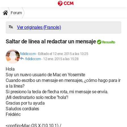
Forum
Ver originales (Francés)
Saltar de línea al redactar un mensaje
Resuelto
fididicccm
-
Editado el 12 ene. 2015 a las 13:25
fididicccm
-
12 ene. 2015 a las 15:28
Hola
Soy un nuevo usuario de Mac en Yosemite
Cuando escribo un mensaje en mensajes, ¿cómo hago para ir
a la línea?
Si presiono la tecla de flecha rota, mi mensaje se envía.
¡Mi destinatario solo recibe "hola"!
Gracias por tu ayuda
Saludos cordiales
Frédéric
<config>Mac OS X (10.10.1) /