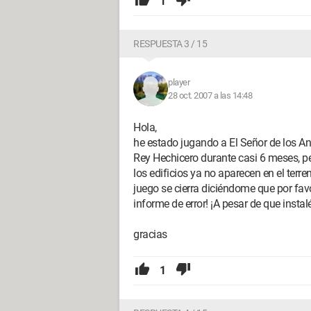
1
RESPUESTA 3 / 15
player
28 oct. 2007 a las 14:48
Hola,
he estado jugando a El Señor de los Ani
Rey Hechicero durante casi 6 meses, pe
los edificios ya no aparecen en el terr
juego se cierra diciéndome que por favor 
informe de error! ¡A pesar de que instal
gracias
1