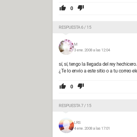
0
RESPUESTA 6 / 15
M
3 ene. 2008 a las 12:04
sí, sí, tengo la llegada del rey hechicero.
¿Te lo envío a este sitio o a tu correo e
0
RESPUESTA 7 / 15
LRS
4 ene. 2008 a las 17:01