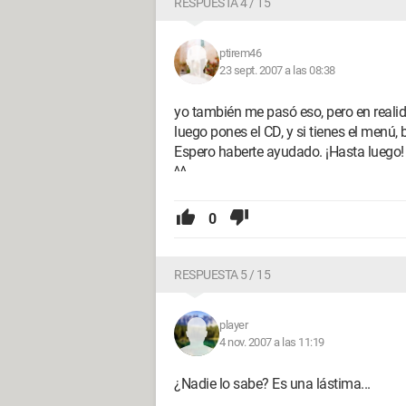
RESPUESTA 4 / 15
ptirem46
23 sept. 2007 a las 08:38
yo también me pasó eso, pero en realid
luego pones el CD, y si tienes el menú,
Espero haberte ayudado. ¡Hasta luego!
^^
0
RESPUESTA 5 / 15
player
4 nov. 2007 a las 11:19
¿Nadie lo sabe? Es una lástima...