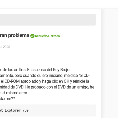
 gran problema
Resuelto/Cerrado
as 20:31
 de los anillos: El ascenso del Rey Brujo
tamente, pero cuando quiero iniciarlo, me dice "el CD-
 el CD-ROM apropiado y haga clic en OK y reinicie la
 unidad de DVD. He probado con el DVD de un amigo, he
a el mismo error
yudarme??
et Explorer 7.0