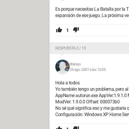
Es porque necesitas La Batalla por la T
expansión de ese juego. La próxima vez,
1
RESPUESTA 2 / 15
titanius
29 ago. 2007 a las 12:05
Hola a todos
Yo también tengo un problema, pero al 
AppName autorun.exe AppVer:1.9.1.0 
ModVer: 1.9.0.0 Offset: 000073b0
No sé qué significa eso y me gustaría
Configuración: Windows XP Home Serv