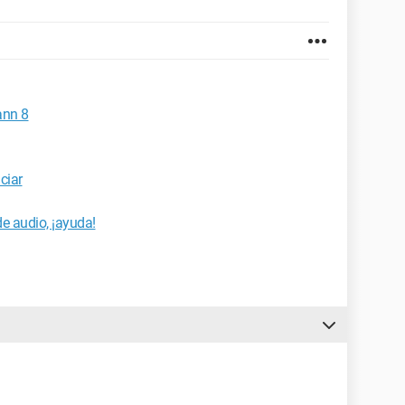
ann 8
ciar
de audio, ¡ayuda!