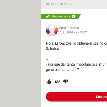
respondiendo a este.
RESPUESTA 1 / 59
Servicio
Mejor respuesta
Un servicio al cliente en francés les g
nuestros consejeros (de 09h00 a 00h00)
Usuario anónimo
15 dic. 2014 a las 13:57
profesionales experimentados en el cas
precisión a sus solicitudes.
Hola. El "pactole" lo obtiene el casino con e
Saludos
Bonos
--
Un bono de bienvenida simple y generos
¿Por qué dar tanta importancia al mun
máximo de 100 euros. ¡Este bono no t
generosa....................?
disfrutar de nuestro sistema de fideliz
numerosas ofertas puntuales que tendrá
recorrido con nosotros.
188
Serenidad
Mostra
Aquí, no hay sorpresas en caso de ga
jugadores ganadores en plazos satisf