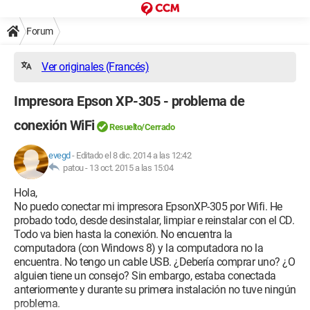
Forum
Ver originales (Francés)
Impresora Epson XP-305 - problema de
conexión WiFi
Resuelto/Cerrado
evegd
-
Editado el 8 dic. 2014 a las 12:42
patou -
13 oct. 2015 a las 15:04
Hola,
No puedo conectar mi impresora EpsonXP-305 por Wifi. He
probado todo, desde desinstalar, limpiar e reinstalar con el CD.
Todo va bien hasta la conexión. No encuentra la
computadora (con Windows 8) y la computadora no la
encuentra. No tengo un cable USB. ¿Debería comprar uno? ¿O
alguien tiene un consejo? Sin embargo, estaba conectada
anteriormente y durante su primera instalación no tuve ningún
problema.