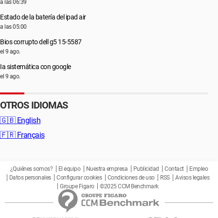
a las 06:39
Estado de la batería del ipad air
a las 05:00
Bios corrupto dell g5 15-5587
el 9 ago.
Ia sistemática con google
el 9 ago.
OTROS IDIOMAS
🇬🇧
English
🇫🇷
Français
¿Quiénes somos?
El equipo
Nuestra empresa
Publicidad
Contact
Empleo
Datos personales
Configurar cookies
Condiciones de uso
RSS
Avisos legales
Groupe Figaro
©2025 CCM Benchmark