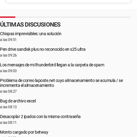
ÚLTIMAS DISCUSIONES
Chispas imprevisibles: una solución
a las 09:51
Pen drive sandisk plus no reconocido en s25 ultra
a las 09:26
Los mensajes de mi thunderbird llegan a la carpeta de spam
a las 09:03
Problema de correo laposte.net cuyo almacenamiento se acumula / se
incrementa el almacenamiento
a las 08:27
Bug de archivo excel
a las 08:13
Desacoplar 2 ipados con la misma contraseña
a las 08:11
Monto cargado por betway