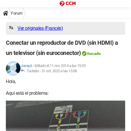
Forum
Ver originales (Francés)
Conectar un reproductor de DVD (sin HDMI) a
un televisor (sin euroconector)
Resuelto
JosayA
-
Editado el 11 nov. 2014 a las 15:05
Toutatis -
31 oct. 2022 a las 15:08
Hola,
Aquí está el problema: