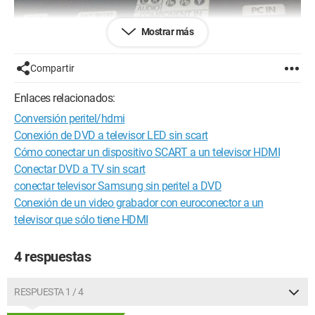
Mostrar más
Compartir
Enlaces relacionados:
nuestra TV Samsung no tiene un conector SCART. Nuestro
Conversión peritel/hdmi
reproductor de DVD no tiene un conector HDMI. Por lo tanto,
compramos un cable SCART/RCA IN/OUT.
Conexión de DVD a televisor LED sin scart
Sin embargo, nuestra TV solo tiene dos entradas: una
Cómo conectar un dispositivo SCART a un televisor HDMI
amarilla y una verde.
Conectar DVD a TV sin scart
Por ahora, nuestra conexión no funciona...
conectar televisor Samsung sin peritel a DVD
Conexión de un video grabador con euroconector a un
¿Se necesita un adaptador adicional entre este cable RCA y la
entrada de la TV?
televisor que sólo tiene HDMI
¿Cómo conectar el reproductor a la TV?
4 respuestas
Gracias por su respuesta.
Atentamente
RESPUESTA 1 / 4