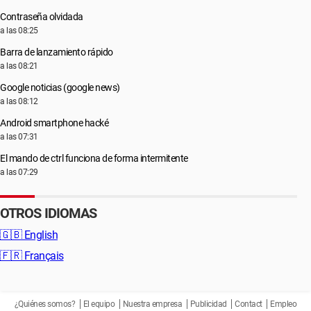
Contraseña olvidada
a las 08:25
Barra de lanzamiento rápido
a las 08:21
Google noticias (google news)
a las 08:12
Android smartphone hacké
a las 07:31
El mando de ctrl funciona de forma intermitente
a las 07:29
OTROS IDIOMAS
🇬🇧
English
🇫🇷
Français
¿Quiénes somos?
El equipo
Nuestra empresa
Publicidad
Contact
Empleo