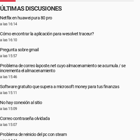
ÚLTIMAS DISCUSIONES
Netflix en huawei pura 80 pro
a las 16:14
Cómo encontrar la aplicación para wesolvet traceur?
a las 16:10
Pregunta sobre gmail
a las 15:57
Problema de correo laposte.net cuyo almacenamiento se acumula / se
incrementa el almacenamiento
a las 15:46
Software gratuito que supera a microsoft money para tus finanzas
a las 15:11
No hay conexión al sitio
a las 15:09
Correo contraseña olvidada
a las 15:07
Problema de reinicio del pc con steam