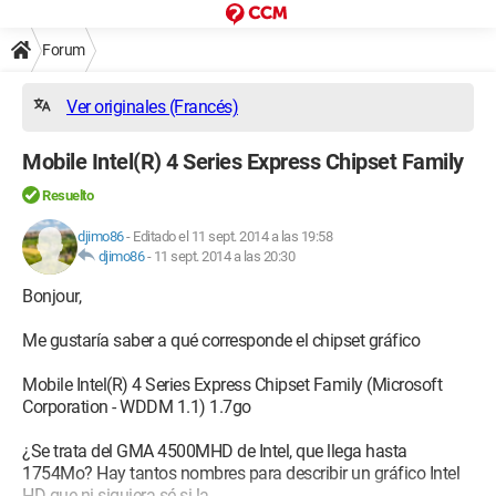
Forum
Ver originales (Francés)
Mobile Intel(R) 4 Series Express Chipset Family
Resuelto
djimo86
-
Editado el 11 sept. 2014 a las 19:58
djimo86
-
11 sept. 2014 a las 20:30
Bonjour,
Me gustaría saber a qué corresponde el chipset gráfico
Mobile Intel(R) 4 Series Express Chipset Family (Microsoft
Corporation - WDDM 1.1) 1.7go
¿Se trata del GMA 4500MHD de Intel, que llega hasta
1754Mo? Hay tantos nombres para describir un gráfico Intel
HD que ni siquiera sé si la