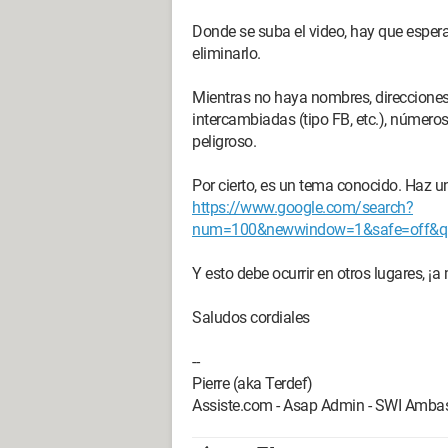
Donde se suba el video, hay que esper
eliminarlo.
Mientras no haya nombres, direcciones
intercambiadas (tipo FB, etc.), númer
peligroso.
Por cierto, es un tema conocido. Haz 
https://www.google.com/search?
num=100&newwindow=1&safe=off&q
Y esto debe ocurrir en otros lugares, ¡
Saludos cordiales
--
Pierre (aka Terdef)
Assiste.com - Asap Admin - SWI Ambas