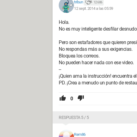
tribun
12 686
12 sept. 2014 a las 05:59
Hola.
No es muy inteligente desfilar desnudo
Pero son estafadores que quieren presi
No respondas más a sus exigencias.
Bloquea los correos.
No pueden hacer nada con ese video.
--
¡Quien ama la instrucción! encuentra el
PD. ¡Crea a menudo un punto de resta
0
RESPUESTA 5 / 5
Rem86