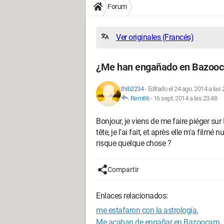
Forum
Ver originales (Francés)
¿Me han engañado en Bazooca
thib2234
-
Editado el 24 ago. 2014 a las 
Rem86
-
16 sept. 2014 a las 23:48
Bonjour, je viens de me faire piéger su
tête, je l'ai fait, et après elle m'a filmé 
risque quelque chose ?
Compartir
Enlaces relacionados:
me estafaron con la astrología.
Me acaban de engañar en Bazoocam