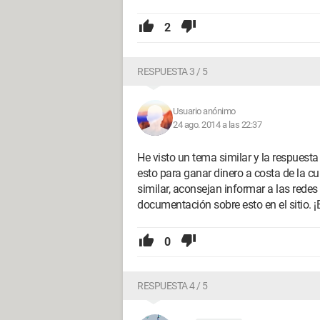
2
RESPUESTA 3 / 5
Usuario anónimo
24 ago. 2014 a las 22:37
He visto un tema similar y la respuesta 
esto para ganar dinero a costa de la c
similar, aconsejan informar a las redes
documentación sobre esto en el sitio. 
0
RESPUESTA 4 / 5