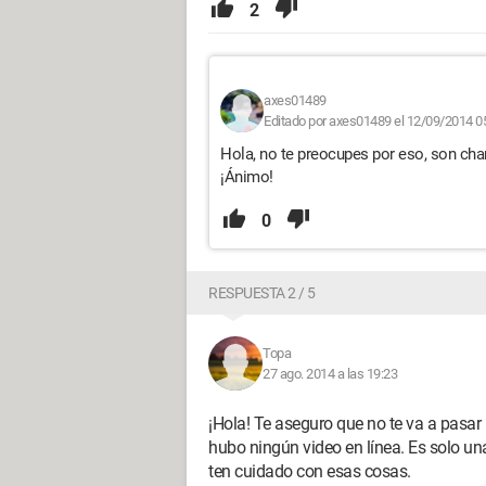
2
axes01489
Editado por axes01489 el 12/09/2014 0
Hola, no te preocupes por eso, son cha
¡Ánimo!
0
RESPUESTA 2 / 5
Topa
27 ago. 2014 a las 19:23
¡Hola! Te aseguro que no te va a pasar
hubo ningún video en línea. Es solo u
ten cuidado con esas cosas.