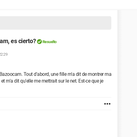
m, es cierto?
Resuelto
22:29
r Bazoocam. Tout d'abord, une fille m'a dit de montrer ma
nu et m'a dit qu'elle me mettrait sur le net. Est-ce que je