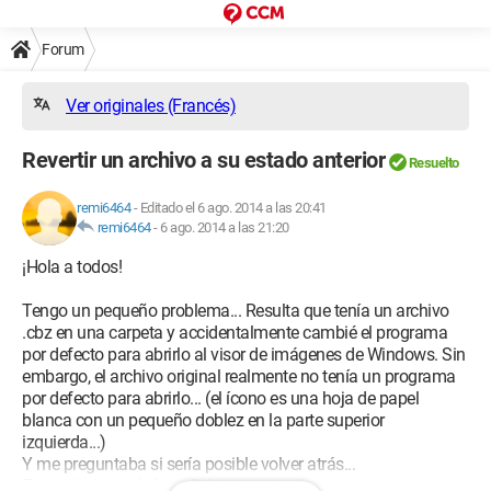
Forum
Ver originales (Francés)
Revertir un archivo a su estado anterior
Resuelto
remi6464
-
Editado el 6 ago. 2014 a las 20:41
remi6464
-
6 ago. 2014 a las 21:20
¡Hola a todos!
Tengo un pequeño problema... Resulta que tenía un archivo
.cbz en una carpeta y accidentalmente cambié el programa
por defecto para abrirlo al visor de imágenes de Windows. Sin
embargo, el archivo original realmente no tenía un programa
por defecto para abrirlo... (el ícono es una hoja de papel
blanca con un pequeño doblez en la parte superior
izquierda...)
Y me preguntaba si sería posible volver atrás...
Espero haber sido lo suficientemente claro.