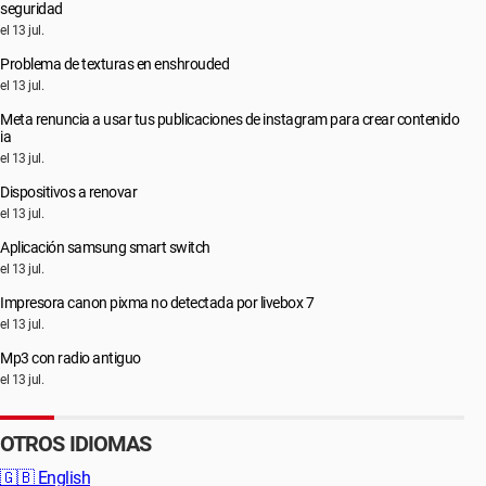
seguridad
el 13 jul.
Problema de texturas en enshrouded
el 13 jul.
Meta renuncia a usar tus publicaciones de instagram para crear contenido
ia
el 13 jul.
Dispositivos a renovar
el 13 jul.
Aplicación samsung smart switch
el 13 jul.
Impresora canon pixma no detectada por livebox 7
el 13 jul.
Mp3 con radio antiguo
el 13 jul.
OTROS IDIOMAS
🇬🇧
English