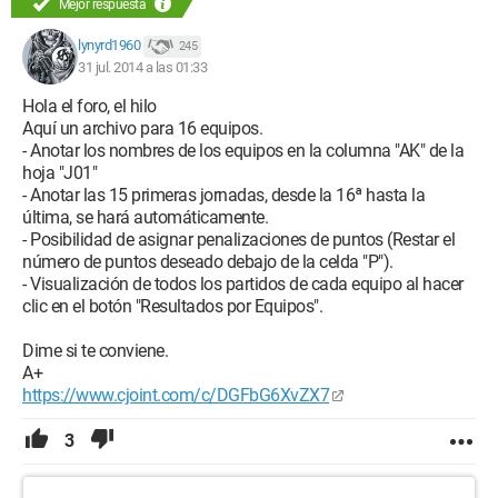
Mejor respuesta
lynyrd1960
245
31 jul. 2014 a las 01:33
Hola el foro, el hilo
Aquí un archivo para 16 equipos.
- Anotar los nombres de los equipos en la columna "AK" de la
hoja "J01"
- Anotar las 15 primeras jornadas, desde la 16ª hasta la
última, se hará automáticamente.
- Posibilidad de asignar penalizaciones de puntos (Restar el
número de puntos deseado debajo de la celda "P").
- Visualización de todos los partidos de cada equipo al hacer
clic en el botón "Resultados por Equipos".
Dime si te conviene.
A+
https://www.cjoint.com/c/DGFbG6XvZX7
3