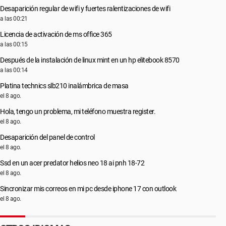
Desaparición regular de wifi y fuertes ralentizaciones de wifi
a las 00:21
Licencia de activación de ms office 365
a las 00:15
Después de la instalación de linux mint en un hp elitebook 8570
a las 00:14
Platina technics slb210 inalámbrica de masa
el 8 ago.
Hola, tengo un problema, mi teléfono muestra register.
el 8 ago.
Desaparición del panel de control
el 8 ago.
Ssd en un acer predator helios neo 18 ai pnh 18-72
el 8 ago.
Sincronizar mis correos en mi pc desde iphone 17 con outlook
el 8 ago.