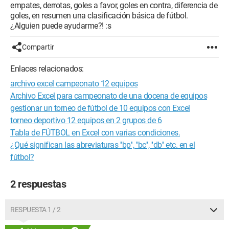
empates, derrotas, goles a favor, goles en contra, diferencia de
goles, en resumen una clasificación básica de fútbol.
¿Alguien puede ayudarme?! :s
Compartir
Enlaces relacionados:
archivo excel campeonato 12 equipos
Archivo Excel para campeonato de una docena de equipos
gestionar un torneo de fútbol de 10 equipos con Excel
torneo deportivo 12 equipos en 2 grupos de 6
Tabla de FÚTBOL en Excel con varias condiciones.
¿Qué significan las abreviaturas ''bp'', ''bc'', ''db'' etc. en el
fútbol?
2 respuestas
RESPUESTA 1 / 2