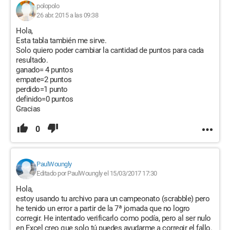
polopolo
26 abr. 2015 a las 09:38
Hola,
Esta tabla también me sirve.
Solo quiero poder cambiar la cantidad de puntos para cada
resultado.
ganado= 4 puntos
empate=2 puntos
perdido=1 punto
definido=0 puntos
Gracias
0
PaulWoungly
Editado por PaulWoungly el 15/03/2017 17:30
Hola,
estoy usando tu archivo para un campeonato (scrabble) pero
he tenido un error a partir de la 7ª jornada que no logro
corregir. He intentado verificarlo como podía, pero al ser nulo
en Excel creo que solo tú puedes ayudarme a corregir el fallo.